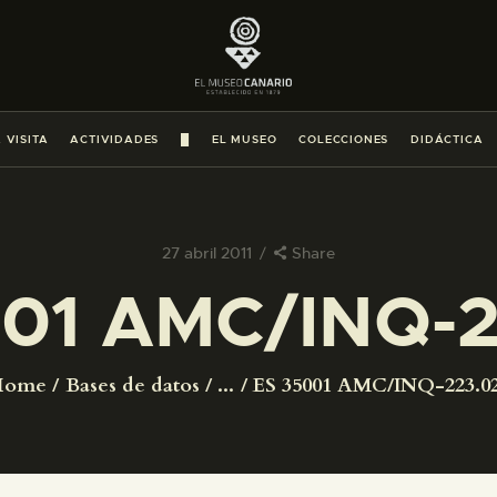
PREPARAR LA VISITA
ACTIVIDADES
 VISITA
ACTIVIDADES
█
EL MUSEO
COLECCIONES
DIDÁCTICA
█
EL MUSEO
27 abril 2011
Share
001 AMC/INQ-2
COLECCIONES
DIDÁCTICA
Home
Bases de datos
...
ES 35001 AMC/INQ-223.0
ESPAÑOL