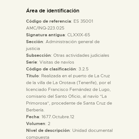
DIDÁCTICA
Área de identificación
Código de referencia
: ES 35001
ESPAÑOL
AMC/INQ-223.025
Signatura antigua
: CLXXIX-65
Sección
: Administración general de
PREPARAR LA VISITA
justicia
Subsección
: Otras actividades judiciales
ACTIVIDADES
Serie
: Visitas de navíos
Código de clasificación
: 3.2.5
Título
: Realizada en el puerto de La Cruz
█
de la villa de La Orotava (Tenerife), por el
licenciado Francisco Fernández de Lugo,
comisario del Santo Oficio, al navío "La
EL MUSEO
Primorosa", procedente de Santa Cruz de
Berbería.
Fecha
: 1677.Octubre.12
COLECCIONES
Volumen
: 2
Nivel de descripción
: Unidad documental
DIDÁCTICA
compuesta