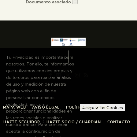
Documento asociado
Tu Privacidad es importante para
nosotros. Por ello, te informamos
que utilizamos cookies propias y
de terceros para realizar análisis
de uso y medición de nuestra
página web con el fin de
personalizar contenidos,
publicidad, así como
MAPA WEB
AVISO LEGAL
POLÍTICA DE COOKIES
Aceptar las Cookies
proporcionar funcionalidades en
las redes sociales o analizar
HAZTE SEGUIDOR
HAZTE SOCIO / GUARDIÁN
CONTACTO
nuestro tráfico. Para continuar
acepta la configuración de