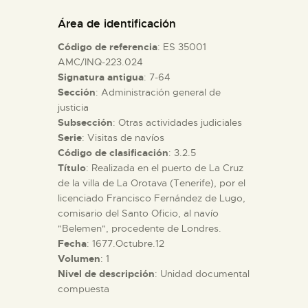
DIDÁCTICA
Área de identificación
Código de referencia
: ES 35001
ESPAÑOL
AMC/INQ-223.024
Signatura antigua
: 7-64
Sección
: Administración general de
PREPARAR LA VISITA
justicia
Subsección
: Otras actividades judiciales
ACTIVIDADES
Serie
: Visitas de navíos
Código de clasificación
: 3.2.5
Título
: Realizada en el puerto de La Cruz
█
de la villa de La Orotava (Tenerife), por el
licenciado Francisco Fernández de Lugo,
comisario del Santo Oficio, al navío
EL MUSEO
"Belemen", procedente de Londres.
Fecha
: 1677.Octubre.12
Volumen
: 1
COLECCIONES
Nivel de descripción
: Unidad documental
compuesta
DIDÁCTICA