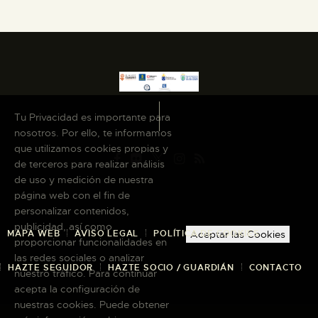
Tu Privacidad es importante para
nosotros. Por ello, te informamos
que utilizamos cookies propias y
de terceros para realizar análisis
de uso y medición de nuestra
página web con el fin de
personalizar contenidos,
publicidad, así como
MAPA WEB
AVISO LEGAL
POLÍTICA DE COOKIES
Aceptar las Cookies
proporcionar funcionalidades en
las redes sociales o analizar
HAZTE SEGUIDOR
HAZTE SOCIO / GUARDIÁN
CONTACTO
nuestro tráfico. Para continuar
acepta la configuración de
nuestras cookies. Puede obtener