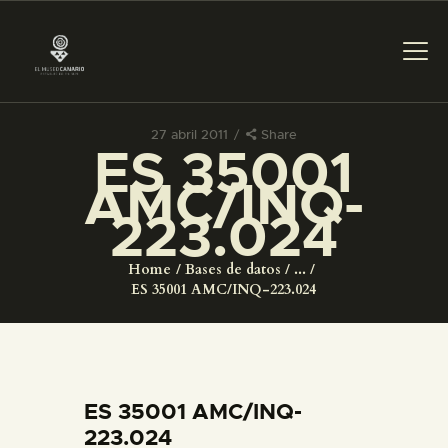
27 abril 2011
Share
ES 35001
PREPARAR LA VISITA
AMC/INQ-
223.024
ACTIVIDADES
Home
Bases de datos
...
█
ES 35001 AMC/INQ-223.024
EL MUSEO
COLECCIONES
ES 35001 AMC/INQ-
223.024