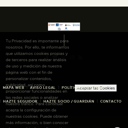
Tu Privacidad es importante para
nosotros. Por ello, te informamos
que utilizamos cookies propias y
de terceros para realizar análisis
de uso y medición de nuestra
página web con el fin de
personalizar contenidos,
publicidad, así como
MAPA WEB
AVISO LEGAL
POLÍTICA DE COOKIES
Aceptar las Cookies
proporcionar funcionalidades en
las redes sociales o analizar
HAZTE SEGUIDOR
HAZTE SOCIO / GUARDIÁN
CONTACTO
nuestro tráfico. Para continuar
acepta la configuración de
nuestras cookies. Puede obtener
más información, o bien conocer
Copyright © 2026 El Museo Canario · Todos