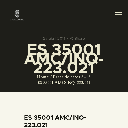
27 abril 2011
Share
ES 35001
PREPARAR LA VISITA
AMC/INQ-
223.021
ACTIVIDADES
Home
Bases de datos
...
█
ES 35001 AMC/INQ-223.021
EL MUSEO
COLECCIONES
ES 35001 AMC/INQ-
223.021