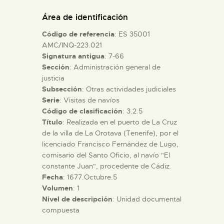
DIDÁCTICA
Área de identificación
Código de referencia
: ES 35001
ESPAÑOL
AMC/INQ-223.021
Signatura antigua
: 7-66
Sección
: Administración general de
PREPARAR LA VISITA
justicia
Subsección
: Otras actividades judiciales
ACTIVIDADES
Serie
: Visitas de navíos
Código de clasificación
: 3.2.5
Título
: Realizada en el puerto de La Cruz
█
de la villa de La Orotava (Tenerife), por el
licenciado Francisco Fernández de Lugo,
comisario del Santo Oficio, al navío "El
EL MUSEO
constante Juan", procedente de Cádiz.
Fecha
: 1677.Octubre.5
Volumen
: 1
COLECCIONES
Nivel de descripción
: Unidad documental
compuesta
DIDÁCTICA