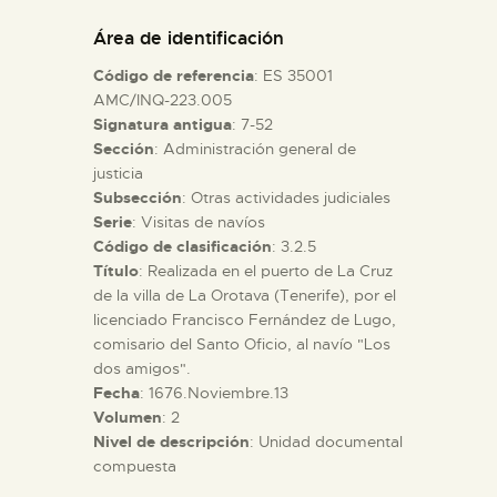
DIDÁCTICA
Área de identificación
Código de referencia
: ES 35001
ESPAÑOL
AMC/INQ-223.005
Signatura antigua
: 7-52
Sección
: Administración general de
PREPARAR LA VISITA
justicia
Subsección
: Otras actividades judiciales
ACTIVIDADES
Serie
: Visitas de navíos
Código de clasificación
: 3.2.5
Título
: Realizada en el puerto de La Cruz
█
de la villa de La Orotava (Tenerife), por el
licenciado Francisco Fernández de Lugo,
comisario del Santo Oficio, al navío "Los
EL MUSEO
dos amigos".
Fecha
: 1676.Noviembre.13
Volumen
: 2
COLECCIONES
Nivel de descripción
: Unidad documental
compuesta
DIDÁCTICA