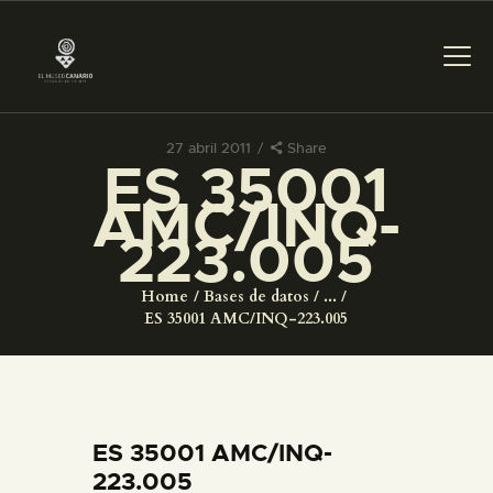
27 abril 2011
Share
ES 35001
PREPARAR LA VISITA
AMC/INQ-
223.005
ACTIVIDADES
Home
Bases de datos
...
█
ES 35001 AMC/INQ-223.005
EL MUSEO
COLECCIONES
ES 35001 AMC/INQ-
223.005