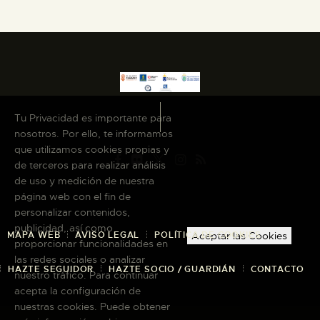
Tu Privacidad es importante para
nosotros. Por ello, te informamos
que utilizamos cookies propias y
de terceros para realizar análisis
de uso y medición de nuestra
página web con el fin de
personalizar contenidos,
publicidad, así como
MAPA WEB
AVISO LEGAL
POLÍTICA DE COOKIES
Aceptar las Cookies
proporcionar funcionalidades en
las redes sociales o analizar
HAZTE SEGUIDOR
HAZTE SOCIO / GUARDIÁN
CONTACTO
nuestro tráfico. Para continuar
acepta la configuración de
nuestras cookies. Puede obtener