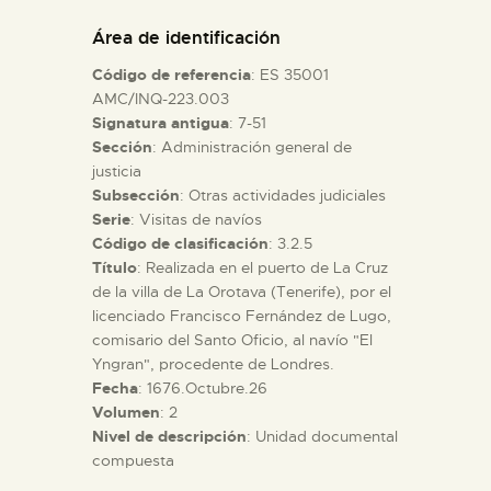
DIDÁCTICA
Área de identificación
Código de referencia
: ES 35001
ESPAÑOL
AMC/INQ-223.003
Signatura antigua
: 7-51
Sección
: Administración general de
PREPARAR LA VISITA
justicia
Subsección
: Otras actividades judiciales
ACTIVIDADES
Serie
: Visitas de navíos
Código de clasificación
: 3.2.5
Título
: Realizada en el puerto de La Cruz
█
de la villa de La Orotava (Tenerife), por el
licenciado Francisco Fernández de Lugo,
comisario del Santo Oficio, al navío "El
EL MUSEO
Yngran", procedente de Londres.
Fecha
: 1676.Octubre.26
Volumen
: 2
COLECCIONES
Nivel de descripción
: Unidad documental
compuesta
DIDÁCTICA