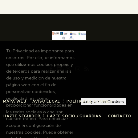
Tu Privacidad es importante para
nosotros. Por ello, te informamos
que utilizamos cookies propias y
de terceros para realizar análisis
de uso y medición de nuestra
página web con el fin de
personalizar contenidos,
publicidad, así como
MAPA WEB
AVISO LEGAL
POLÍTICA DE COOKIES
Aceptar las Cookies
proporcionar funcionalidades en
las redes sociales o analizar
HAZTE SEGUIDOR
HAZTE SOCIO / GUARDIÁN
CONTACTO
nuestro tráfico. Para continuar
acepta la configuración de
nuestras cookies. Puede obtener