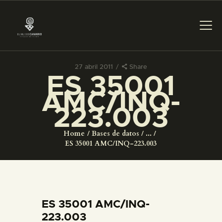
27 abril 2011
Share
ES 35001
PREPARAR LA VISITA
AMC/INQ-
223.003
ACTIVIDADES
Home
Bases de datos
...
█
ES 35001 AMC/INQ-223.003
EL MUSEO
COLECCIONES
ES 35001 AMC/INQ-
223.003