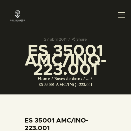
27 abril 2011
Share
ES 35001
PREPARAR LA VISITA
AMC/INQ-
223.001
ACTIVIDADES
Home
Bases de datos
...
█
ES 35001 AMC/INQ-223.001
EL MUSEO
COLECCIONES
ES 35001 AMC/INQ-
223.001