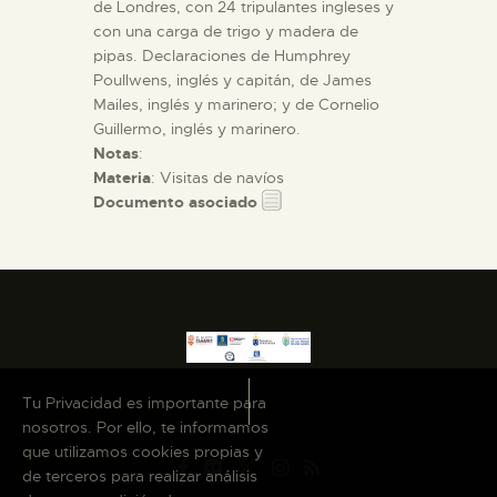
de Londres, con 24 tripulantes ingleses y
con una carga de trigo y madera de
pipas. Declaraciones de Humphrey
Poullwens, inglés y capitán, de James
Mailes, inglés y marinero; y de Cornelio
Guillermo, inglés y marinero.
Notas
:
Materia
: Visitas de navíos
Documento asociado
Tu Privacidad es importante para
nosotros. Por ello, te informamos
que utilizamos cookies propias y
de terceros para realizar análisis