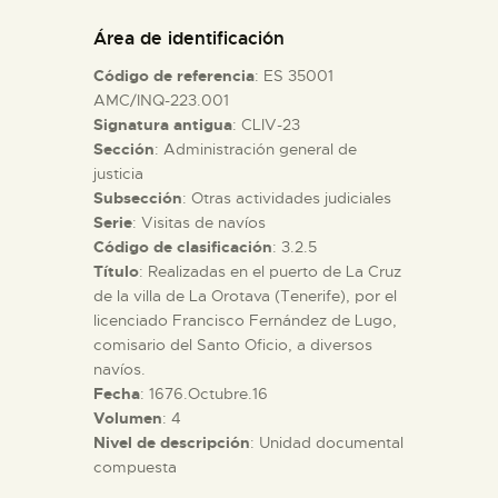
DIDÁCTICA
Área de identificación
Código de referencia
: ES 35001
ESPAÑOL
AMC/INQ-223.001
Signatura antigua
: CLIV-23
Sección
: Administración general de
PREPARAR LA VISITA
justicia
Subsección
: Otras actividades judiciales
ACTIVIDADES
Serie
: Visitas de navíos
Código de clasificación
: 3.2.5
Título
: Realizadas en el puerto de La Cruz
█
de la villa de La Orotava (Tenerife), por el
licenciado Francisco Fernández de Lugo,
comisario del Santo Oficio, a diversos
EL MUSEO
navíos.
Fecha
: 1676.Octubre.16
Volumen
: 4
COLECCIONES
Nivel de descripción
: Unidad documental
compuesta
DIDÁCTICA