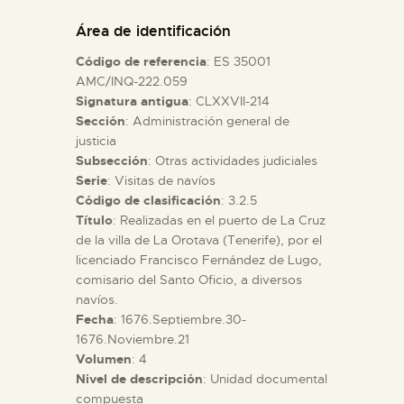
DIDÁCTICA
Área de identificación
Código de referencia
: ES 35001
ESPAÑOL
AMC/INQ-222.059
Signatura antigua
: CLXXVII-214
Sección
: Administración general de
PREPARAR LA VISITA
justicia
Subsección
: Otras actividades judiciales
ACTIVIDADES
Serie
: Visitas de navíos
Código de clasificación
: 3.2.5
Título
: Realizadas en el puerto de La Cruz
█
de la villa de La Orotava (Tenerife), por el
licenciado Francisco Fernández de Lugo,
comisario del Santo Oficio, a diversos
EL MUSEO
navíos.
Fecha
: 1676.Septiembre.30-
1676.Noviembre.21
COLECCIONES
Volumen
: 4
Nivel de descripción
: Unidad documental
DIDÁCTICA
compuesta