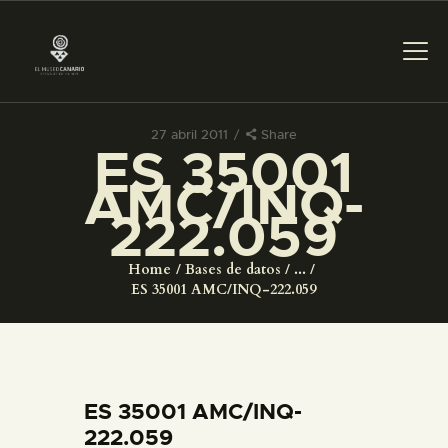
27 abril 2011
Share
ES 35001
PREPARAR LA VISITA
AMC/INQ-
222.059
ACTIVIDADES
Home
Bases de datos
...
█
ES 35001 AMC/INQ-222.059
EL MUSEO
COLECCIONES
ES 35001 AMC/INQ-
222.059