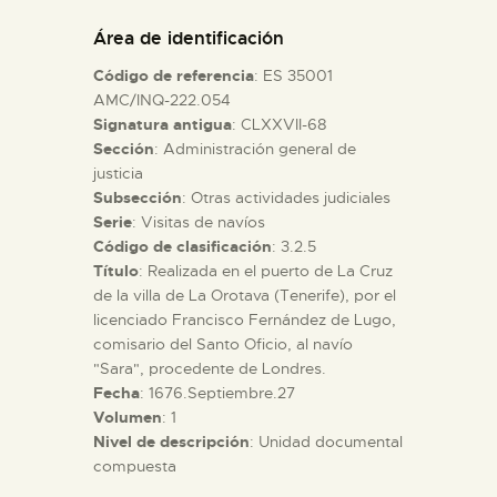
DIDÁCTICA
Área de identificación
Código de referencia
: ES 35001
ESPAÑOL
AMC/INQ-222.054
Signatura antigua
: CLXXVII-68
Sección
: Administración general de
PREPARAR LA VISITA
justicia
Subsección
: Otras actividades judiciales
ACTIVIDADES
Serie
: Visitas de navíos
Código de clasificación
: 3.2.5
Título
: Realizada en el puerto de La Cruz
█
de la villa de La Orotava (Tenerife), por el
licenciado Francisco Fernández de Lugo,
comisario del Santo Oficio, al navío
EL MUSEO
"Sara", procedente de Londres.
Fecha
: 1676.Septiembre.27
Volumen
: 1
COLECCIONES
Nivel de descripción
: Unidad documental
compuesta
DIDÁCTICA