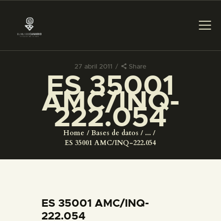
27 abril 2011
Share
ES 35001
PREPARAR LA VISITA
AMC/INQ-
222.054
ACTIVIDADES
Home
Bases de datos
...
█
ES 35001 AMC/INQ-222.054
EL MUSEO
COLECCIONES
ES 35001 AMC/INQ-
222.054