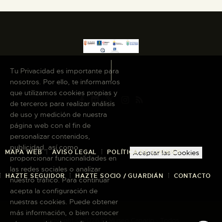
Tu Privacidad es importante para
nosotros. Por ello, te informamos
que utilizamos cookies propias y
de terceros para realizar análisis
de uso y medición de nuestra
página web con el fin de
personalizar contenidos,
publicidad, así como
MAPA WEB
AVISO LEGAL
POLÍTICA DE COOKIES
Aceptar las Cookies
proporcionar funcionalidades en
las redes sociales o analizar
HAZTE SEGUIDOR
HAZTE SOCIO / GUARDIÁN
CONTACTO
nuestro tráfico. Para continuar
acepta la configuración de
nuestras cookies. Puede obtener
más información, o bien conocer
Copyright © 2026 El Museo Canario · Todos