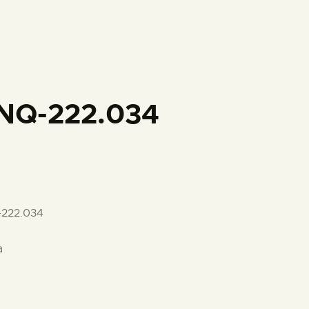
PREPARAR LA VISITA
ACTIVIDADES
█
NQ-222.034
EL MUSEO
COLECCIONES
-222.034
DIDÁCTICA
a
ESPAÑOL