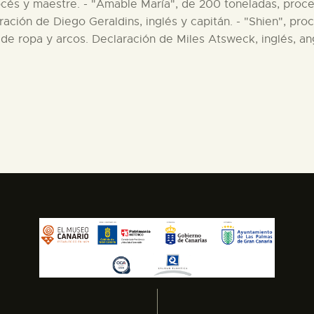
és y maestre. - "Amable María", de 200 toneladas, proce
ación de Diego Geraldins, inglés y capitán. - "Shien", pr
de ropa y arcos. Declaración de Miles Atsweck, inglés, an