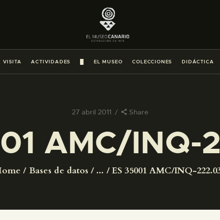
PREPARAR LA VISITA
ACTIVIDADES
 VISITA
ACTIVIDADES
█
EL MUSEO
COLECCIONES
DIDÁCTICA
█
EL MUSEO
27 abril 2011
Share
01 AMC/INQ-2
COLECCIONES
DIDÁCTICA
Home
Bases de datos
...
ES 35001 AMC/INQ-222.0
ESPAÑOL