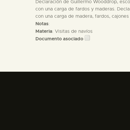
Declaración de Guillermo Wooddrop, escoc
con una carga de fardos y maderas. Declar
con una carga de madera, fardos, cajones 
Notas
:
Materia
: Visitas de navíos
Documento asociado