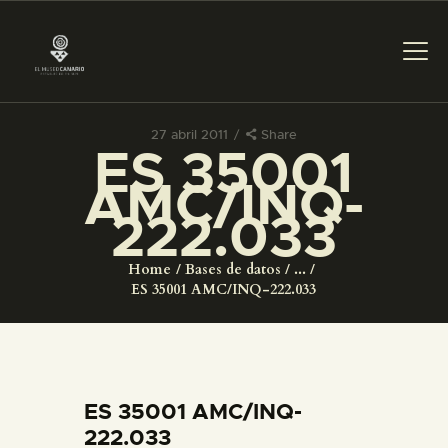
27 abril 2011
Share
ES 35001
PREPARAR LA VISITA
AMC/INQ-
222.033
ACTIVIDADES
Home
Bases de datos
...
█
ES 35001 AMC/INQ-222.033
EL MUSEO
COLECCIONES
ES 35001 AMC/INQ-
222.033