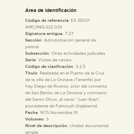
DIDÁCTICA
Área de identificación
Código de referencia
: ES 35001
ESPAÑOL
AMC/INQ-222.033
Signatura antigua
: 7-27
Sección
: Administración general de
PREPARAR LA VISITA
justicia
Subsección
: Otras actividades judiciales
ACTIVIDADES
Serie
: Visitas de navíos
Código de clasificación
: 3.2.5
Título
: Realizada en el Puerto de la Cruz
█
de la villa de La Orotava (Tenerife) por
fray Diego de Riveros, prior del convento
de San Benito de La Orotava y comisario
EL MUSEO
del Santo Oficio, al navío "Juan Atan",
procedente de Falmouth (Inglaterra).
Fecha
: 1675.Noviembre.19
COLECCIONES
Volumen
: 3
Nivel de descripción
: Unidad documental
DIDÁCTICA
simple