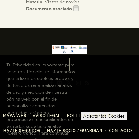
Materia
: Visitas de navíos
Documento asociado
Tu Privacidad es importante para
nosotros. Por ello, te informamos
que utilizamos cookies propias y
de terceros para realizar análisis
de uso y medición de nuestra
página web con el fin de
personalizar contenidos,
publicidad, así como
MAPA WEB
AVISO LEGAL
POLÍTICA DE COOKIES
Aceptar las Cookies
proporcionar funcionalidades en
las redes sociales o analizar
HAZTE SEGUIDOR
HAZTE SOCIO / GUARDIÁN
CONTACTO
nuestro tráfico. Para continuar