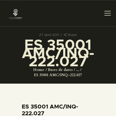
27 abril 2011
Share
ES 35001
PREPARAR LA VISITA
AMC/INQ-
222.027
ACTIVIDADES
Home
Bases de datos
...
█
ES 35001 AMC/INQ-222.027
EL MUSEO
COLECCIONES
ES 35001 AMC/INQ-
222.027