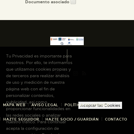
Documento asociado
Tu Privacidad es importante para
nosotros. Por ello, te informamos
que utilizamos cookies propias y
de terceros para realizar análisis
de uso y medición de nuestra
página web con el fin de
personalizar contenidos,
publicidad, así como
MAPA WEB
AVISO LEGAL
POLÍTICA DE COOKIES
Aceptar las Cookies
proporcionar funcionalidades en
las redes sociales o analizar
HAZTE SEGUIDOR
HAZTE SOCIO / GUARDIÁN
CONTACTO
nuestro tráfico. Para continuar
acepta la configuración de