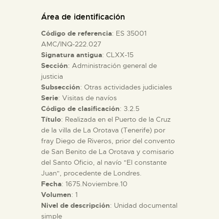
DIDÁCTICA
Área de identificación
Código de referencia
: ES 35001
ESPAÑOL
AMC/INQ-222.027
Signatura antigua
: CLXX-15
Sección
: Administración general de
PREPARAR LA VISITA
justicia
Subsección
: Otras actividades judiciales
ACTIVIDADES
Serie
: Visitas de navíos
Código de clasificación
: 3.2.5
Título
: Realizada en el Puerto de la Cruz
█
de la villa de La Orotava (Tenerife) por
fray Diego de Riveros, prior del convento
de San Benito de La Orotava y comisario
EL MUSEO
del Santo Oficio, al navío "El constante
Juan", procedente de Londres.
Fecha
: 1675.Noviembre.10
COLECCIONES
Volumen
: 1
Nivel de descripción
: Unidad documental
DIDÁCTICA
simple