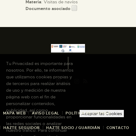
Materia
: Visitas de navíos
Documento asociado
Tu Privacidad es importante para
nosotros. Por ello, te informamos
que utilizamos cookies propias y
de terceros para realizar análisis
de uso y medición de nuestra
página web con el fin de
personalizar contenidos,
publicidad, así como
MAPA WEB
AVISO LEGAL
POLÍTICA DE COOKIES
Aceptar las Cookies
proporcionar funcionalidades en
las redes sociales o analizar
HAZTE SEGUIDOR
HAZTE SOCIO / GUARDIÁN
CONTACTO
nuestro tráfico. Para continuar