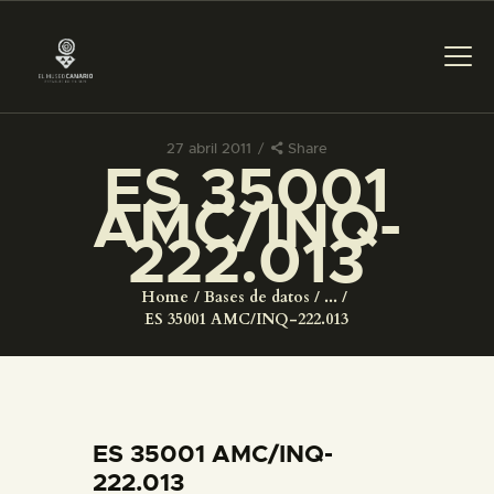
27 abril 2011
Share
ES 35001
PREPARAR LA VISITA
AMC/INQ-
222.013
ACTIVIDADES
Home
Bases de datos
...
█
ES 35001 AMC/INQ-222.013
EL MUSEO
COLECCIONES
ES 35001 AMC/INQ-
222.013