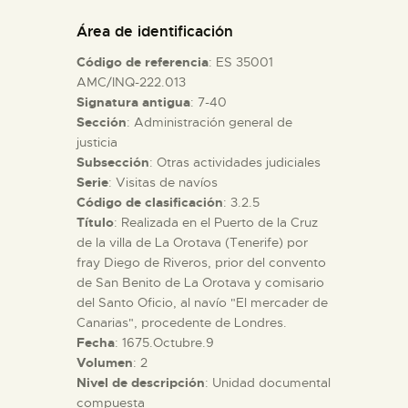
DIDÁCTICA
Área de identificación
Código de referencia
: ES 35001
ESPAÑOL
AMC/INQ-222.013
Signatura antigua
: 7-40
Sección
: Administración general de
PREPARAR LA VISITA
justicia
Subsección
: Otras actividades judiciales
ACTIVIDADES
Serie
: Visitas de navíos
Código de clasificación
: 3.2.5
Título
: Realizada en el Puerto de la Cruz
█
de la villa de La Orotava (Tenerife) por
fray Diego de Riveros, prior del convento
de San Benito de La Orotava y comisario
EL MUSEO
del Santo Oficio, al navío "El mercader de
Canarias", procedente de Londres.
Fecha
: 1675.Octubre.9
COLECCIONES
Volumen
: 2
Nivel de descripción
: Unidad documental
DIDÁCTICA
compuesta