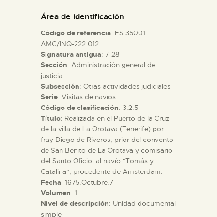
DIDÁCTICA
Área de identificación
Código de referencia
: ES 35001
ESPAÑOL
AMC/INQ-222.012
Signatura antigua
: 7-28
Sección
: Administración general de
PREPARAR LA VISITA
justicia
Subsección
: Otras actividades judiciales
ACTIVIDADES
Serie
: Visitas de navíos
Código de clasificación
: 3.2.5
Título
: Realizada en el Puerto de la Cruz
█
de la villa de La Orotava (Tenerife) por
fray Diego de Riveros, prior del convento
de San Benito de La Orotava y comisario
EL MUSEO
del Santo Oficio, al navío "Tomás y
Catalina", procedente de Amsterdam.
Fecha
: 1675.Octubre.7
COLECCIONES
Volumen
: 1
Nivel de descripción
: Unidad documental
DIDÁCTICA
simple