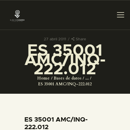
27 abril 2011
Share
ES 35001
PREPARAR LA VISITA
AMC/INQ-
222.012
ACTIVIDADES
Home
Bases de datos
...
█
ES 35001 AMC/INQ-222.012
EL MUSEO
COLECCIONES
ES 35001 AMC/INQ-
222.012