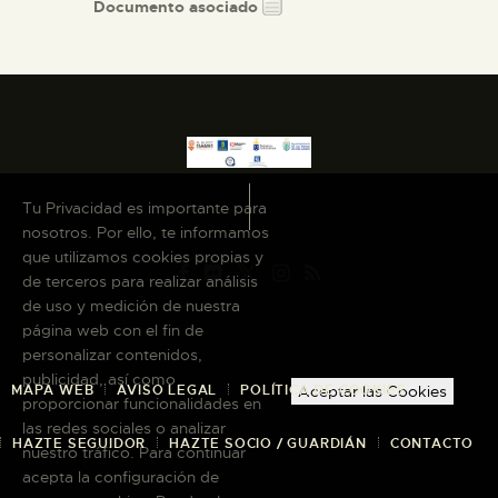
Documento asociado
Tu Privacidad es importante para
nosotros. Por ello, te informamos
que utilizamos cookies propias y
de terceros para realizar análisis
de uso y medición de nuestra
página web con el fin de
personalizar contenidos,
publicidad, así como
MAPA WEB
AVISO LEGAL
POLÍTICA DE COOKIES
Aceptar las Cookies
proporcionar funcionalidades en
las redes sociales o analizar
HAZTE SEGUIDOR
HAZTE SOCIO / GUARDIÁN
CONTACTO
nuestro tráfico. Para continuar
acepta la configuración de