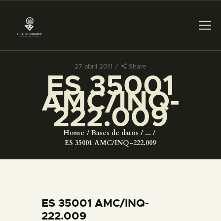
27 abril 2011
Share
ES 35001
PREPARAR LA VISITA
AMC/INQ-
222.009
ACTIVIDADES
Home
Bases de datos
...
█
ES 35001 AMC/INQ-222.009
EL MUSEO
COLECCIONES
ES 35001 AMC/INQ-
222.009