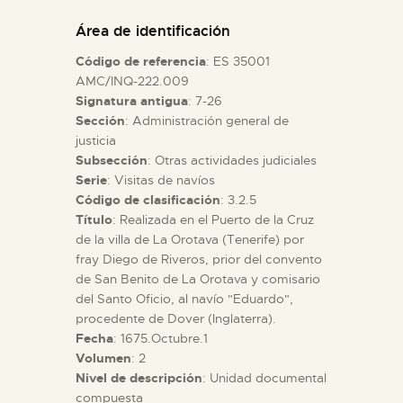
DIDÁCTICA
Área de identificación
Código de referencia
: ES 35001
ESPAÑOL
AMC/INQ-222.009
Signatura antigua
: 7-26
Sección
: Administración general de
PREPARAR LA VISITA
justicia
Subsección
: Otras actividades judiciales
ACTIVIDADES
Serie
: Visitas de navíos
Código de clasificación
: 3.2.5
Título
: Realizada en el Puerto de la Cruz
█
de la villa de La Orotava (Tenerife) por
fray Diego de Riveros, prior del convento
de San Benito de La Orotava y comisario
EL MUSEO
del Santo Oficio, al navío "Eduardo",
procedente de Dover (Inglaterra).
Fecha
: 1675.Octubre.1
COLECCIONES
Volumen
: 2
Nivel de descripción
: Unidad documental
DIDÁCTICA
compuesta