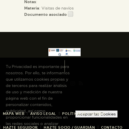
Notas
:
Materia
: Visitas de navíos
Documento asociado
Tu Privacidad es importante para
nosotros. Por ello, te informamos
que utilizamos cookies propias y
de terceros para realizar análisis
de uso y medición de nuestra
página web con el fin de
personalizar contenidos,
publicidad, así como
MAPA WEB
AVISO LEGAL
POLÍTICA DE COOKIES
Aceptar las Cookies
proporcionar funcionalidades en
las redes sociales o analizar
HAZTE SEGUIDOR
HAZTE SOCIO / GUARDIÁN
CONTACTO