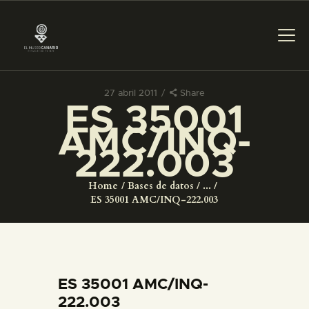
27 abril 2011
Share
ES 35001
PREPARAR LA VISITA
AMC/INQ-
222.003
ACTIVIDADES
Home
Bases de datos
...
█
ES 35001 AMC/INQ-222.003
EL MUSEO
COLECCIONES
ES 35001 AMC/INQ-
222.003