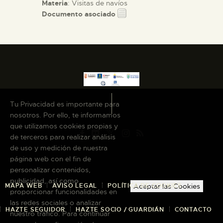
Materia
: Visitas de navíos
Documento asociado
Tu Privacidad es importante para
nosotros. Por ello, te informamos
que utilizamos cookies propias y
de terceros para realizar análisis
de uso y medición de nuestra
página web con el fin de
personalizar contenidos,
publicidad, así como
MAPA WEB
AVISO LEGAL
POLÍTICA DE COOKIES
Aceptar las Cookies
proporcionar funcionalidades en
las redes sociales o analizar
HAZTE SEGUIDOR
HAZTE SOCIO / GUARDIÁN
CONTACTO
nuestro tráfico. Para continuar