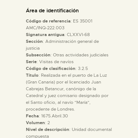
DIDÁCTICA
Área de identificación
Código de referencia
: ES 35001
ESPAÑOL
AMC/INQ-222.003
Signatura antigua
: CLXXVI-68
Sección
: Administración general de
PREPARAR LA VISITA
justicia
Subsección
: Otras actividades judiciales
ACTIVIDADES
Serie
: Visitas de navíos
Código de clasificación
: 3.2.5
Título
: Realizada en el puerto de La Luz
█
(Gran Canaria) por el licenciado Juan
Cabrejas Betancur, canónigo de la
Catedral y juez comisario designado por
EL MUSEO
el Santo oficio, al navío "María",
procedente de Londres.
Fecha
: 1675.Abril.30
COLECCIONES
Volumen
: 2
Nivel de descripción
: Unidad documental
DIDÁCTICA
compuesta