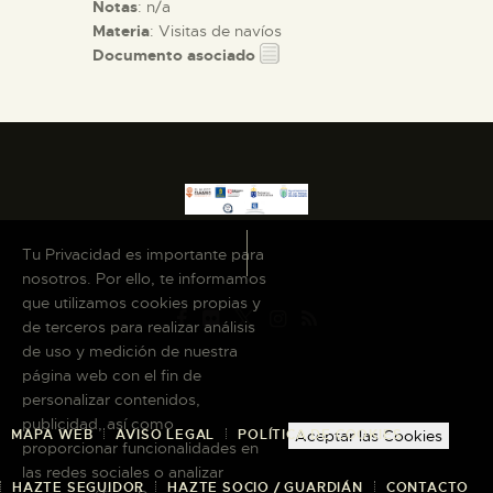
Notas
: n/a
Materia
: Visitas de navíos
Documento asociado
Tu Privacidad es importante para
nosotros. Por ello, te informamos
que utilizamos cookies propias y
de terceros para realizar análisis
de uso y medición de nuestra
página web con el fin de
personalizar contenidos,
publicidad, así como
MAPA WEB
AVISO LEGAL
POLÍTICA DE COOKIES
Aceptar las Cookies
proporcionar funcionalidades en
las redes sociales o analizar
HAZTE SEGUIDOR
HAZTE SOCIO / GUARDIÁN
CONTACTO