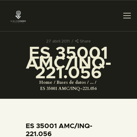
27 abril 2011
Share
ES 35001
PREPARAR LA VISITA
AMC/INQ-
221.056
ACTIVIDADES
Home
Bases de datos
...
█
ES 35001 AMC/INQ-221.056
EL MUSEO
COLECCIONES
ES 35001 AMC/INQ-
221.056