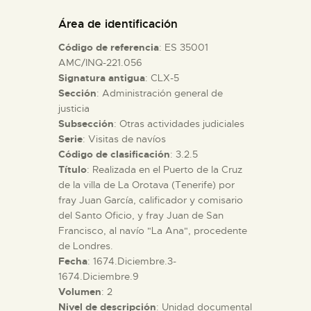
DIDÁCTICA
Área de identificación
Código de referencia
: ES 35001
ESPAÑOL
AMC/INQ-221.056
Signatura antigua
: CLX-5
Sección
: Administración general de
PREPARAR LA VISITA
justicia
Subsección
: Otras actividades judiciales
ACTIVIDADES
Serie
: Visitas de navíos
Código de clasificación
: 3.2.5
Título
: Realizada en el Puerto de la Cruz
█
de la villa de La Orotava (Tenerife) por
fray Juan García, calificador y comisario
del Santo Oficio, y fray Juan de San
EL MUSEO
Francisco, al navío "La Ana", procedente
de Londres.
Fecha
: 1674.Diciembre.3-
COLECCIONES
1674.Diciembre.9
Volumen
: 2
DIDÁCTICA
Nivel de descripción
: Unidad documental