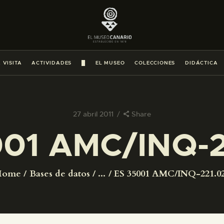
PREPARAR LA VISITA
ACTIVIDADES
 VISITA
ACTIVIDADES
█
EL MUSEO
COLECCIONES
DIDÁCTICA
█
EL MUSEO
27 abril 2011
Share
001 AMC/INQ-2
COLECCIONES
DIDÁCTICA
Home
Bases de datos
...
ES 35001 AMC/INQ-221.0
ESPAÑOL