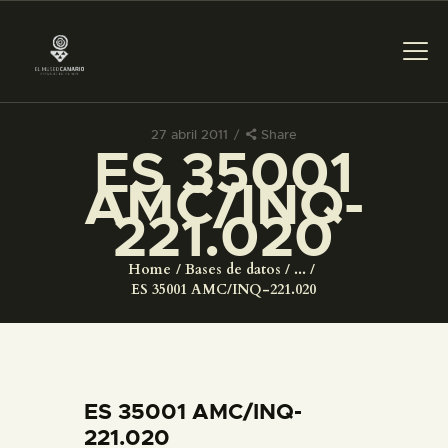
27 abril 2011
Share
ES 35001
PREPARAR LA VISITA
AMC/INQ-
221.020
ACTIVIDADES
Home
Bases de datos
...
█
ES 35001 AMC/INQ-221.020
EL MUSEO
COLECCIONES
ES 35001 AMC/INQ-
221.020