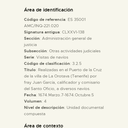
DIDÁCTICA
Área de identificación
Código de referencia
: ES 35001
ESPAÑOL
AMC/INQ-221.020
Signatura antigua
: CLXXVI-138
Sección
: Administración general de
PREPARAR LA VISITA
justicia
Subsección
: Otras actividades judiciales
ACTIVIDADES
Serie
: Visitas de navíos
Código de clasificación
: 3.2.5
Título
: Realizadas en el Puerto de la Cruz
█
de la villa de La Orotava (Tenerife) por
fray Juan García, calificador y comisario
del Santo Oficio, a diversos navíos.
EL MUSEO
Fecha
: 1674.Marzo.7-1674.Octubre.5
Volumen
: 4
Nivel de descripción
: Unidad documental
COLECCIONES
compuesta
DIDÁCTICA
Área de contexto