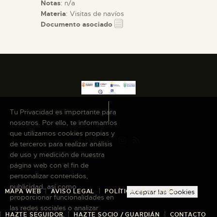
Notas
: n/a
Materia
: Visitas de navíos
Documento asociado
Tu Privacidad es importante para
nosotros. Por ello, te informamos
que utilizamos cookies propias y
de terceros para realizar análisis
de uso y medición de nuestra
página web con el fin de
personalizar contenidos,
publicidad, así como
MAPA WEB
AVISO LEGAL
POLÍTICA DE COOKIES
Aceptar las Cookies
proporcionar funcionalidades en
las redes sociales o analizar
HAZTE SEGUIDOR
HAZTE SOCIO / GUARDIÁN
CONTACTO