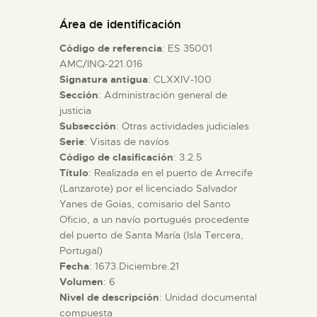
DIDÁCTICA
Área de identificación
Código de referencia
: ES 35001
ESPAÑOL
AMC/INQ-221.016
Signatura antigua
: CLXXIV-100
Sección
: Administración general de
PREPARAR LA VISITA
justicia
Subsección
: Otras actividades judiciales
ACTIVIDADES
Serie
: Visitas de navíos
Código de clasificación
: 3.2.5
Título
: Realizada en el puerto de Arrecife
█
(Lanzarote) por el licenciado Salvador
Yanes de Goias, comisario del Santo
Oficio, a un navío portugués procedente
EL MUSEO
del puerto de Santa María (Isla Tercera,
Portugal)
Fecha
: 1673.Diciembre.21
COLECCIONES
Volumen
: 6
Nivel de descripción
: Unidad documental
DIDÁCTICA
compuesta