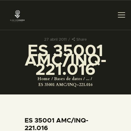
27 abril 2011
Share
ES 35001
PREPARAR LA VISITA
AMC/INQ-
221.016
ACTIVIDADES
Home
Bases de datos
...
█
ES 35001 AMC/INQ-221.016
EL MUSEO
COLECCIONES
ES 35001 AMC/INQ-
221.016