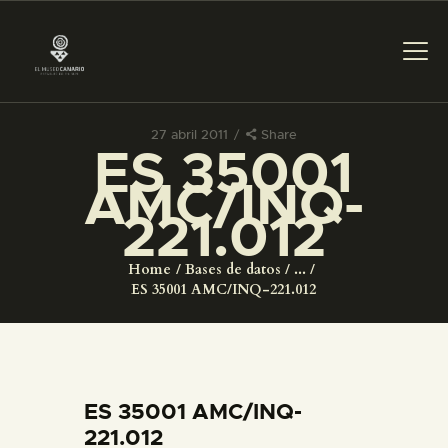
27 abril 2011
Share
ES 35001
PREPARAR LA VISITA
AMC/INQ-
221.012
ACTIVIDADES
Home
Bases de datos
...
█
ES 35001 AMC/INQ-221.012
EL MUSEO
COLECCIONES
ES 35001 AMC/INQ-
221.012