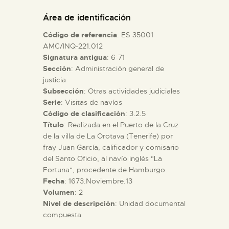
DIDÁCTICA
Área de identificación
Código de referencia
: ES 35001
ESPAÑOL
AMC/INQ-221.012
Signatura antigua
: 6-71
Sección
: Administración general de
PREPARAR LA VISITA
justicia
Subsección
: Otras actividades judiciales
ACTIVIDADES
Serie
: Visitas de navíos
Código de clasificación
: 3.2.5
Título
: Realizada en el Puerto de la Cruz
█
de la villa de La Orotava (Tenerife) por
fray Juan García, calificador y comisario
del Santo Oficio, al navío inglés "La
EL MUSEO
Fortuna", procedente de Hamburgo.
Fecha
: 1673.Noviembre.13
Volumen
: 2
COLECCIONES
Nivel de descripción
: Unidad documental
compuesta
DIDÁCTICA