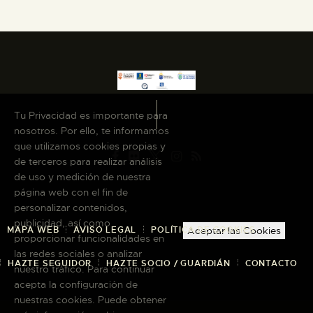
Tu Privacidad es importante para
nosotros. Por ello, te informamos
que utilizamos cookies propias y
de terceros para realizar análisis
de uso y medición de nuestra
página web con el fin de
personalizar contenidos,
publicidad, así como
MAPA WEB
AVISO LEGAL
POLÍTICA DE COOKIES
Aceptar las Cookies
proporcionar funcionalidades en
las redes sociales o analizar
HAZTE SEGUIDOR
HAZTE SOCIO / GUARDIÁN
CONTACTO
nuestro tráfico. Para continuar
acepta la configuración de
nuestras cookies. Puede obtener