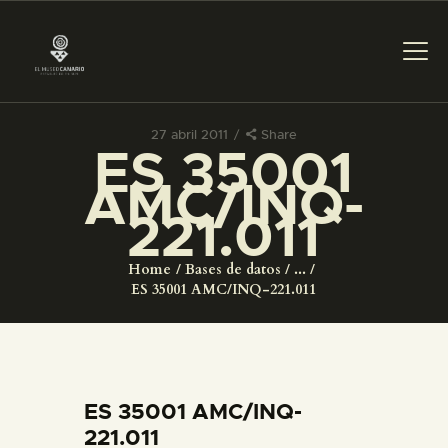
27 abril 2011
Share
ES 35001
PREPARAR LA VISITA
AMC/INQ-
221.011
ACTIVIDADES
Home
Bases de datos
...
█
ES 35001 AMC/INQ-221.011
EL MUSEO
COLECCIONES
ES 35001 AMC/INQ-
221.011