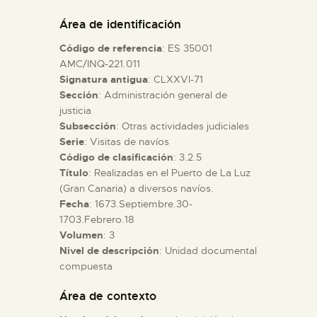
DIDÁCTICA
Área de identificación
Código de referencia
: ES 35001
ESPAÑOL
AMC/INQ-221.011
Signatura antigua
: CLXXVI-71
Sección
: Administración general de
PREPARAR LA VISITA
justicia
Subsección
: Otras actividades judiciales
ACTIVIDADES
Serie
: Visitas de navíos
Código de clasificación
: 3.2.5
Título
: Realizadas en el Puerto de La Luz
█
(Gran Canaria) a diversos navíos.
Fecha
: 1673.Septiembre.30-
1703.Febrero.18
EL MUSEO
Volumen
: 3
Nivel de descripción
: Unidad documental
compuesta
COLECCIONES
Área de contexto
DIDÁCTICA