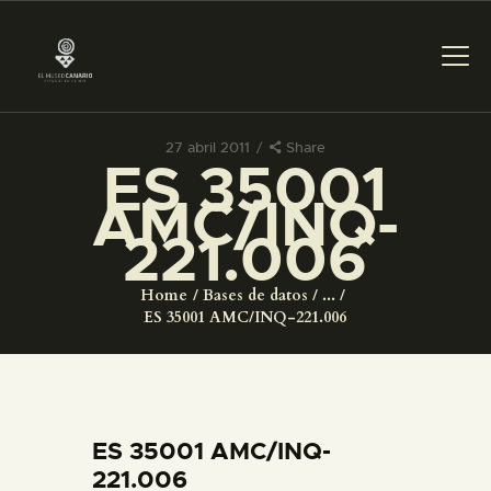
27 abril 2011
Share
ES 35001
PREPARAR LA VISITA
AMC/INQ-
221.006
ACTIVIDADES
Home
Bases de datos
...
█
ES 35001 AMC/INQ-221.006
EL MUSEO
COLECCIONES
ES 35001 AMC/INQ-
221.006