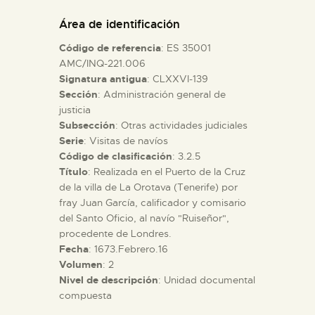
DIDÁCTICA
Área de identificación
Código de referencia
: ES 35001
ESPAÑOL
AMC/INQ-221.006
Signatura antigua
: CLXXVI-139
Sección
: Administración general de
PREPARAR LA VISITA
justicia
Subsección
: Otras actividades judiciales
ACTIVIDADES
Serie
: Visitas de navíos
Código de clasificación
: 3.2.5
Título
: Realizada en el Puerto de la Cruz
█
de la villa de La Orotava (Tenerife) por
fray Juan García, calificador y comisario
del Santo Oficio, al navío "Ruiseñor",
EL MUSEO
procedente de Londres.
Fecha
: 1673.Febrero.16
Volumen
: 2
COLECCIONES
Nivel de descripción
: Unidad documental
compuesta
DIDÁCTICA