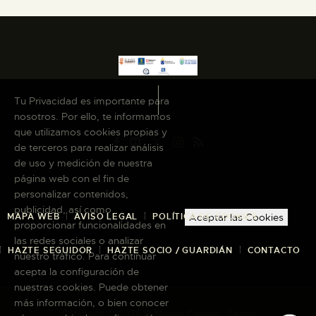
Tu Privacidad es importante para
nosotros. Por ello, te informamos
que utilizamos cookies propias y
de terceros para realizar análisis
de uso y medición de nuestra
página web con el fin de
personalizar contenidos,
publicidad, así como
MAPA WEB
AVISO LEGAL
POLÍTICA DE COOKIES
Aceptar las Cookies
proporcionar funcionalidades en
las redes sociales o analizar
HAZTE SEGUIDOR
HAZTE SOCIO / GUARDIÁN
CONTACTO
nuestro tráfico. Para continuar
acepta la configuración de
nuestras cookies. Puede obtener
más información, o bien conocer
Copyright © 2026 El Museo Canario · Todos