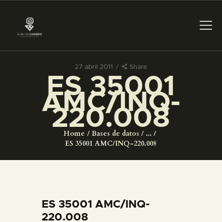
27 abril 2011
Share
ES 35001
PREPARAR LA VISITA
AMC/INQ-
220.008
ACTIVIDADES
Home
Bases de datos
...
█
ES 35001 AMC/INQ-220.008
EL MUSEO
COLECCIONES
ES 35001 AMC/INQ-
220.008