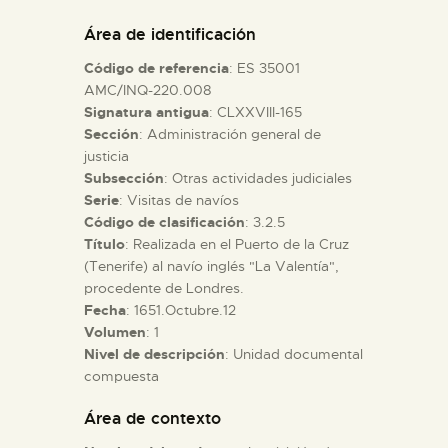
DIDÁCTICA
Área de identificación
Código de referencia
: ES 35001
ESPAÑOL
AMC/INQ-220.008
Signatura antigua
: CLXXVIII-165
Sección
: Administración general de
PREPARAR LA VISITA
justicia
Subsección
: Otras actividades judiciales
ACTIVIDADES
Serie
: Visitas de navíos
Código de clasificación
: 3.2.5
Título
: Realizada en el Puerto de la Cruz
█
(Tenerife) al navío inglés "La Valentía",
procedente de Londres.
Fecha
: 1651.Octubre.12
EL MUSEO
Volumen
: 1
Nivel de descripción
: Unidad documental
compuesta
COLECCIONES
Área de contexto
DIDÁCTICA