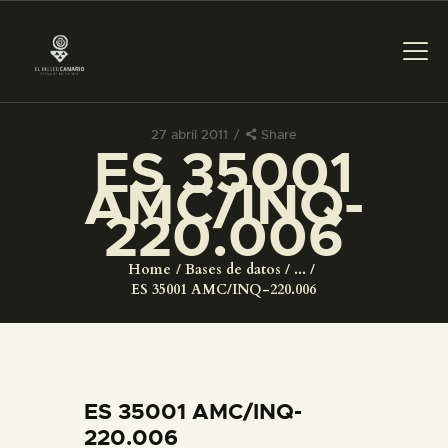
27 abril 2011
Share
ES 35001
PREPARAR LA VISITA
AMC/INQ-
220.006
ACTIVIDADES
Home
Bases de datos
...
█
ES 35001 AMC/INQ-220.006
EL MUSEO
COLECCIONES
ES 35001 AMC/INQ-
220.006