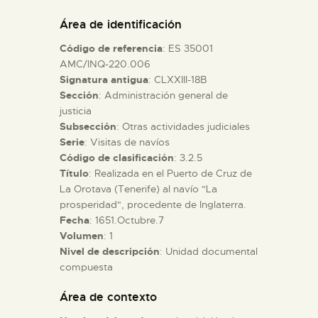
DIDÁCTICA
Área de identificación
Código de referencia
: ES 35001
ESPAÑOL
AMC/INQ-220.006
Signatura antigua
: CLXXIII-18B
Sección
: Administración general de
PREPARAR LA VISITA
justicia
Subsección
: Otras actividades judiciales
ACTIVIDADES
Serie
: Visitas de navíos
Código de clasificación
: 3.2.5
Título
: Realizada en el Puerto de Cruz de
█
La Orotava (Tenerife) al navío "La
prosperidad", procedente de Inglaterra.
Fecha
: 1651.Octubre.7
EL MUSEO
Volumen
: 1
Nivel de descripción
: Unidad documental
compuesta
COLECCIONES
Área de contexto
DIDÁCTICA