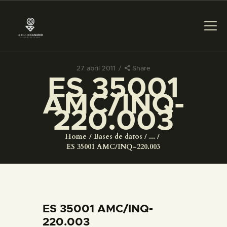
27 abril 2011
Share
ES 35001
PREPARAR LA VISITA
AMC/INQ-
220.003
ACTIVIDADES
Home
Bases de datos
...
█
ES 35001 AMC/INQ-220.003
EL MUSEO
COLECCIONES
ES 35001 AMC/INQ-
220.003