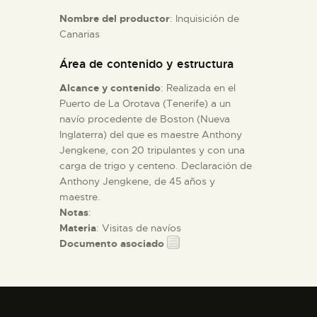
Nombre del productor
: Inquisición de
Canarias
ESPAÑOL
Área de contenido y estructura
Alcance y contenido
: Realizada en el
Puerto de La Orotava (Tenerife) a un
navío procedente de Boston (Nueva
Inglaterra) del que es maestre Anthony
Jengkene, con 20 tripulantes y con una
carga de trigo y centeno. Declaración de
Anthony Jengkene, de 45 años y
maestre.
Notas
:
Materia
: Visitas de navíos
Documento asociado