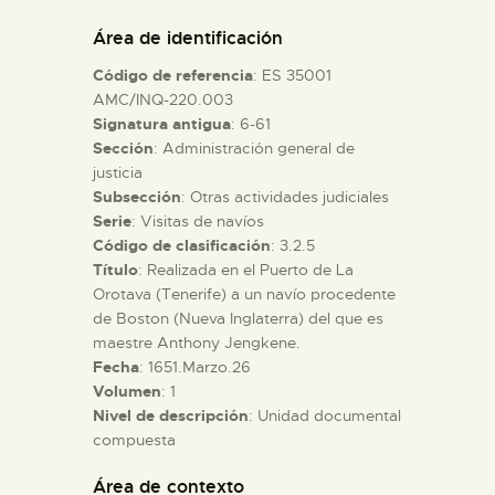
DIDÁCTICA
Área de identificación
Código de referencia
: ES 35001
ESPAÑOL
AMC/INQ-220.003
Signatura antigua
: 6-61
Sección
: Administración general de
PREPARAR LA VISITA
justicia
Subsección
: Otras actividades judiciales
ACTIVIDADES
Serie
: Visitas de navíos
Código de clasificación
: 3.2.5
Título
: Realizada en el Puerto de La
█
Orotava (Tenerife) a un navío procedente
de Boston (Nueva Inglaterra) del que es
maestre Anthony Jengkene.
EL MUSEO
Fecha
: 1651.Marzo.26
Volumen
: 1
Nivel de descripción
: Unidad documental
COLECCIONES
compuesta
DIDÁCTICA
Área de contexto