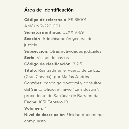
DIDÁCTICA
Área de identificación
Código de referencia
: ES 35001
ESPAÑOL
AMC/INQ-220.001
Signatura antigua
: CLXXIV-59
Sección
: Administración general de
PREPARAR LA VISITA
justicia
Subsección
: Otras actividades judiciales
ACTIVIDADES
Serie
: Visitas de navíos
Código de clasificación
: 3.2.5
Título
: Realizada en el Puerto de La Luz
█
(Gran Canaria), por Matías Andrés
González, canónigo doctoral y consultor
del Santo Oficio, al navío "La industria",
EL MUSEO
procedente de Sanlúcar de Barrameda.
Fecha
: 1651.Febrero.19
Volumen
: 4
COLECCIONES
Nivel de descripción
: Unidad documental
compuesta
DIDÁCTICA