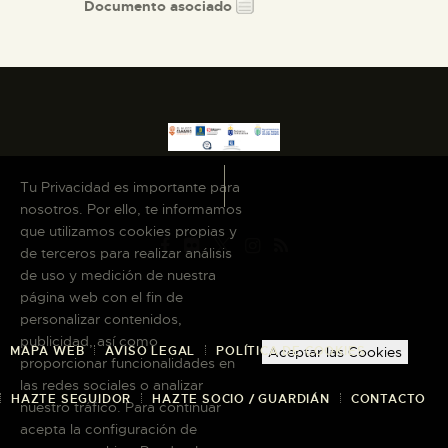
Documento asociado
Tu Privacidad es importante para
nosotros. Por ello, te informamos
que utilizamos cookies propias y
de terceros para realizar análisis
de uso y medición de nuestra
página web con el fin de
personalizar contenidos,
publicidad, así como
MAPA WEB
AVISO LEGAL
POLÍTICA DE COOKIES
Aceptar las Cookies
proporcionar funcionalidades en
las redes sociales o analizar
HAZTE SEGUIDOR
HAZTE SOCIO / GUARDIÁN
CONTACTO
nuestro tráfico. Para continuar
acepta la configuración de