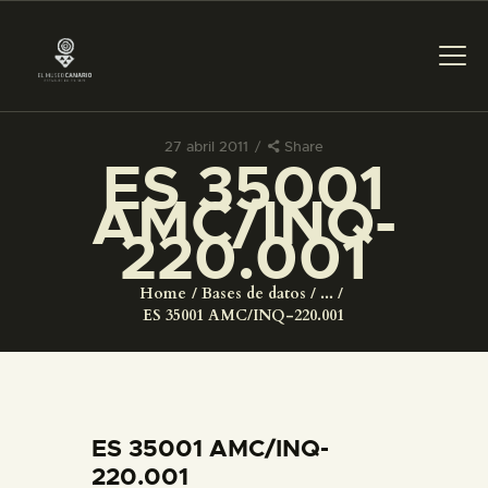
27 abril 2011
Share
ES 35001
PREPARAR LA VISITA
AMC/INQ-
220.001
ACTIVIDADES
Home
Bases de datos
...
█
ES 35001 AMC/INQ-220.001
EL MUSEO
COLECCIONES
ES 35001 AMC/INQ-
220.001