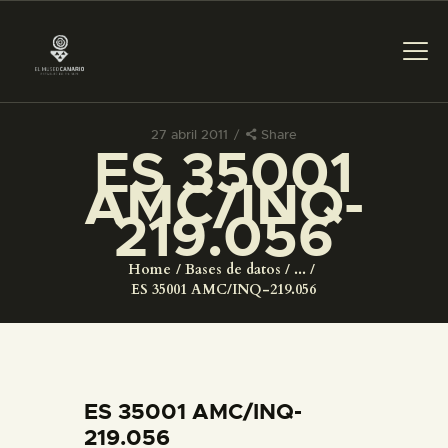
27 abril 2011
Share
ES 35001
PREPARAR LA VISITA
AMC/INQ-
219.056
ACTIVIDADES
Home
Bases de datos
...
█
ES 35001 AMC/INQ-219.056
EL MUSEO
COLECCIONES
ES 35001 AMC/INQ-
219.056