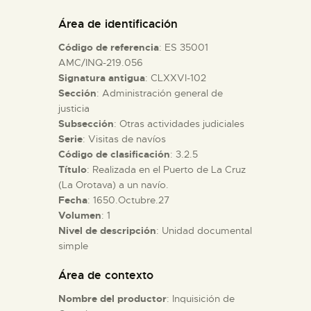
DIDÁCTICA
Área de identificación
Código de referencia
: ES 35001
ESPAÑOL
AMC/INQ-219.056
Signatura antigua
: CLXXVI-102
Sección
: Administración general de
PREPARAR LA VISITA
justicia
Subsección
: Otras actividades judiciales
ACTIVIDADES
Serie
: Visitas de navíos
Código de clasificación
: 3.2.5
Título
: Realizada en el Puerto de La Cruz
█
(La Orotava) a un navío.
Fecha
: 1650.Octubre.27
Volumen
: 1
EL MUSEO
Nivel de descripción
: Unidad documental
simple
COLECCIONES
Área de contexto
Nombre del productor
: Inquisición de
DIDÁCTICA