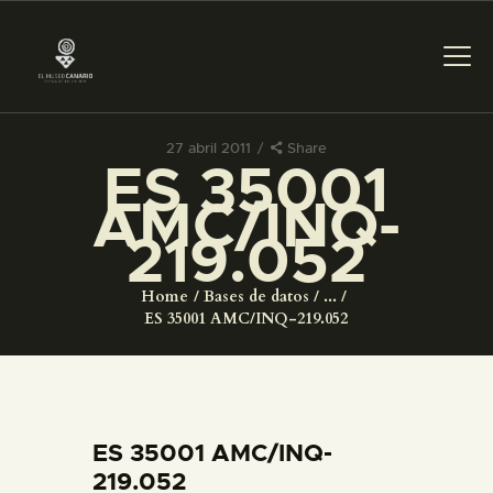
27 abril 2011
Share
ES 35001
PREPARAR LA VISITA
AMC/INQ-
219.052
ACTIVIDADES
Home
Bases de datos
...
█
ES 35001 AMC/INQ-219.052
EL MUSEO
COLECCIONES
ES 35001 AMC/INQ-
219.052