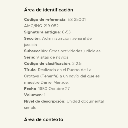
DIDÁCTICA
Área de identificación
Código de referencia
: ES 35001
ESPAÑOL
AMC/INQ-219.052
Signatura antigua
: 6-53
Sección
: Administración general de
PREPARAR LA VISITA
justicia
Subsección
: Otras actividades judiciales
ACTIVIDADES
Serie
: Visitas de navíos
Código de clasificación
: 3.2.5
Título
: Realizada en el Puerto de La
█
Orotava (Tenerife) a un navío del que es
maestre Daniel Margue.
Fecha
: 1650.Octubre.27
EL MUSEO
Volumen
: 1
Nivel de descripción
: Unidad documental
simple
COLECCIONES
Área de contexto
DIDÁCTICA