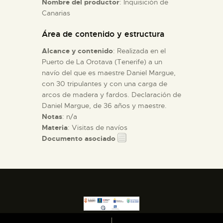
Nombre del productor
: Inquisición de
Canarias
ESPAÑOL
Área de contenido y estructura
Alcance y contenido
: Realizada en el
Puerto de La Orotava (Tenerife) a un
navío del que es maestre Daniel Margue,
con 30 tripulantes y con una carga de
arcos de madera y fardos. Declaración de
Daniel Margue, de 36 años y maestre.
Notas
: n/a
Materia
: Visitas de navíos
Documento asociado