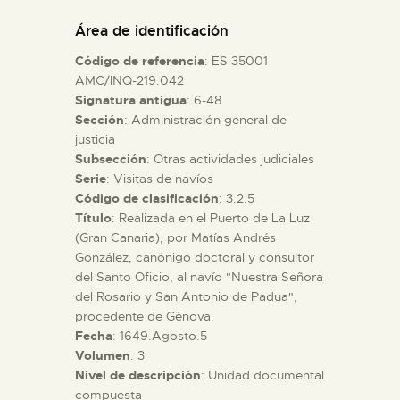
DIDÁCTICA
Área de identificación
Código de referencia
: ES 35001
ESPAÑOL
AMC/INQ-219.042
Signatura antigua
: 6-48
Sección
: Administración general de
PREPARAR LA VISITA
justicia
Subsección
: Otras actividades judiciales
ACTIVIDADES
Serie
: Visitas de navíos
Código de clasificación
: 3.2.5
Título
: Realizada en el Puerto de La Luz
█
(Gran Canaria), por Matías Andrés
González, canónigo doctoral y consultor
del Santo Oficio, al navío "Nuestra Señora
EL MUSEO
del Rosario y San Antonio de Padua",
procedente de Génova.
Fecha
: 1649.Agosto.5
COLECCIONES
Volumen
: 3
Nivel de descripción
: Unidad documental
DIDÁCTICA
compuesta