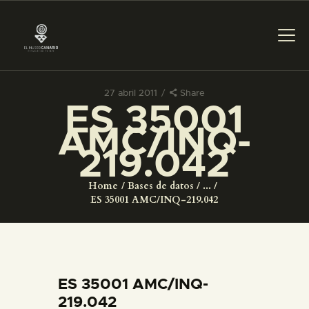
27 abril 2011
Share
ES 35001
PREPARAR LA VISITA
AMC/INQ-
219.042
ACTIVIDADES
Home
Bases de datos
...
█
ES 35001 AMC/INQ-219.042
EL MUSEO
COLECCIONES
ES 35001 AMC/INQ-
219.042