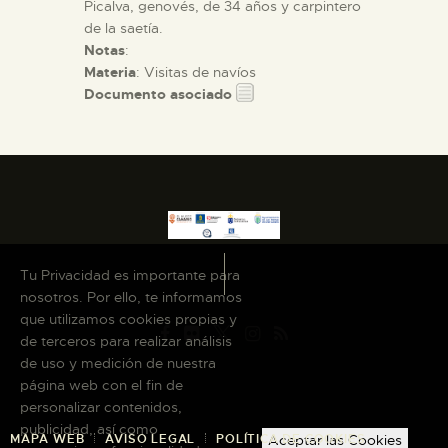
Picalva, genovés, de 34 años y carpintero
de la saetía.
Notas
:
Materia
: Visitas de navíos
Documento asociado
Tu Privacidad es importante para
nosotros. Por ello, te informamos
que utilizamos cookies propias y
de terceros para realizar análisis
de uso y medición de nuestra
página web con el fin de
personalizar contenidos,
publicidad, así como
MAPA WEB
AVISO LEGAL
POLÍTICA DE COOKIES
Aceptar las Cookies