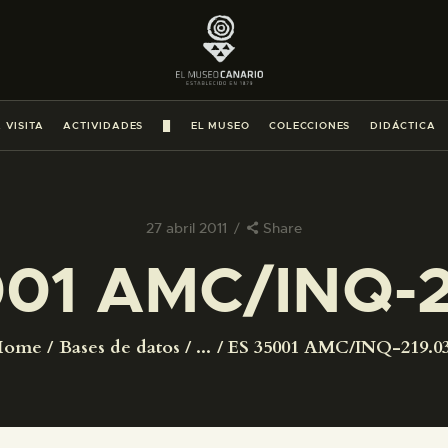
PREPARAR LA VISITA
ACTIVIDADES
 VISITA
ACTIVIDADES
█
EL MUSEO
COLECCIONES
DIDÁCTICA
█
EL MUSEO
27 abril 2011
Share
001 AMC/INQ-2
COLECCIONES
DIDÁCTICA
Home
Bases de datos
...
ES 35001 AMC/INQ-219.0
ESPAÑOL