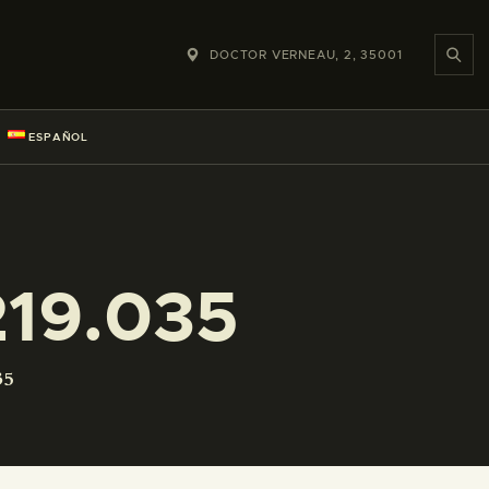
DOCTOR VERNEAU, 2, 35001
ESPAÑOL
19.035
35