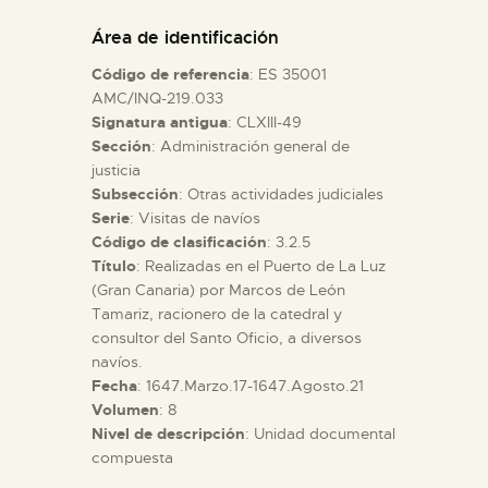
DIDÁCTICA
Área de identificación
Código de referencia
: ES 35001
ESPAÑOL
AMC/INQ-219.033
Signatura antigua
: CLXIII-49
Sección
: Administración general de
PREPARAR LA VISITA
justicia
Subsección
: Otras actividades judiciales
ACTIVIDADES
Serie
: Visitas de navíos
Código de clasificación
: 3.2.5
Título
: Realizadas en el Puerto de La Luz
█
(Gran Canaria) por Marcos de León
Tamariz, racionero de la catedral y
consultor del Santo Oficio, a diversos
EL MUSEO
navíos.
Fecha
: 1647.Marzo.17-1647.Agosto.21
Volumen
: 8
COLECCIONES
Nivel de descripción
: Unidad documental
compuesta
DIDÁCTICA