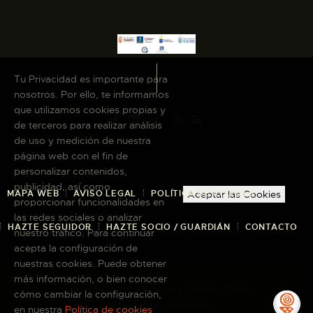
Tu Privacidad es importante para
nosotros. Por ello, te informamos
que utilizamos cookies propias y
de terceros para realizar análisis
de uso y medición de nuestra
página web con el fin de
personalizar contenidos,
publicidad, así como
MAPA WEB
AVISO LEGAL
POLÍTICA DE COOKIES
Aceptar las Cookies
proporcionar funcionalidades en
las redes sociales o analizar
HAZTE SEGUIDOR
HAZTE SOCIO / GUARDIÁN
CONTACTO
nuestro tráfico. Para continuar
acepta la configuración de
nuestras cookies. Puede obtener
más información, o bien conocer
Copyright © 2026 El Museo Canario · Todos
cómo cambiar la configuración,
los derechos reservados
en nuestra
Política de cookies