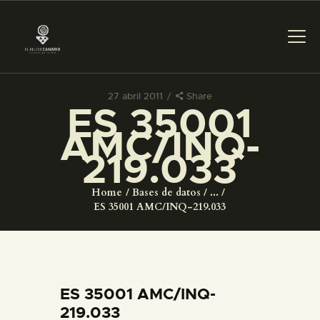
27 abril 2011
Share
ES 35001
PREPARAR LA VISITA
AMC/INQ-
219.033
ACTIVIDADES
Home
Bases de datos
...
█
ES 35001 AMC/INQ-219.033
EL MUSEO
COLECCIONES
ES 35001 AMC/INQ-
219.033