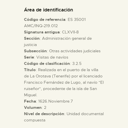
DIDÁCTICA
Área de identificación
Código de referencia
: ES 35001
ESPAÑOL
AMC/INQ-219.012
Signatura antigua
: CLXVII-8
Sección
: Administración general de
PREPARAR LA VISITA
justicia
Subsección
: Otras actividades judiciales
ACTIVIDADES
Serie
: Visitas de navíos
Código de clasificación
: 3.2.5
Título
: Realizada en el puerto de la villa
█
de La Orotava (Tenerife) por el licenciado
Francisco Fernández de Lugo, al navío "El
ruiseñor", procedente de la isla de San
EL MUSEO
Miguel.
Fecha
: 1626.Noviembre.7
Volumen
: 2
COLECCIONES
Nivel de descripción
: Unidad documental
compuesta
DIDÁCTICA