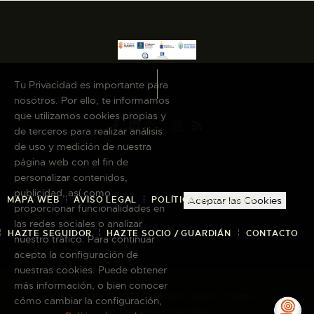
Tu Privacidad es importante para
nosotros. Por ello, te informamos
que utilizamos cookies propias y
de terceros para realizar análisis
de uso y medición de nuestra
página web con el fin de
personalizar contenidos,
publicidad, así como
MAPA WEB
AVISO LEGAL
POLÍTICA DE COOKIES
Aceptar las Cookies
proporcionar funcionalidades en
las redes sociales o analizar
HAZTE SEGUIDOR
HAZTE SOCIO / GUARDIÁN
CONTACTO
nuestro tráfico. Para continuar
acepta la configuración de
nuestras cookies. Puede obtener
más información, o bien conocer
Copyright © 2026 El Museo Canario · Todos
cómo cambiar la configuración,
los derechos reservados