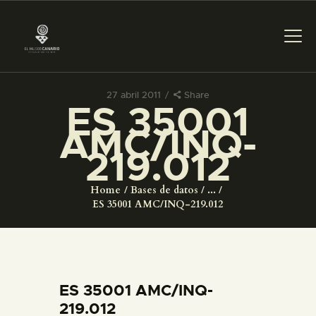
27 abril 2011
Share
ES 35001
PREPARAR LA VISITA
AMC/INQ-
219.012
ACTIVIDADES
Home
Bases de datos
...
█
ES 35001 AMC/INQ-219.012
EL MUSEO
COLECCIONES
ES 35001 AMC/INQ-
219.012