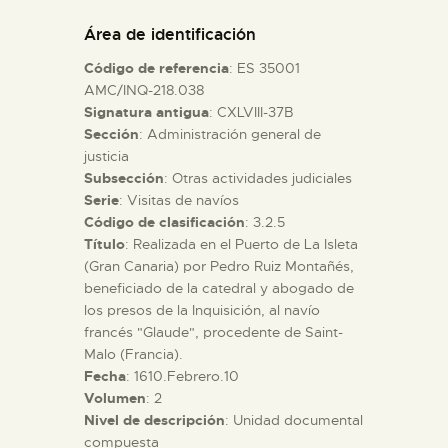
DIDÁCTICA
Área de identificación
Código de referencia
: ES 35001
ESPAÑOL
AMC/INQ-218.038
Signatura antigua
: CXLVIII-37B
Sección
: Administración general de
PREPARAR LA VISITA
justicia
Subsección
: Otras actividades judiciales
ACTIVIDADES
Serie
: Visitas de navíos
Código de clasificación
: 3.2.5
Título
: Realizada en el Puerto de La Isleta
█
(Gran Canaria) por Pedro Ruiz Montañés,
beneficiado de la catedral y abogado de
los presos de la Inquisición, al navío
EL MUSEO
francés "Glaude", procedente de Saint-
Malo (Francia).
Fecha
: 1610.Febrero.10
COLECCIONES
Volumen
: 2
Nivel de descripción
: Unidad documental
DIDÁCTICA
compuesta