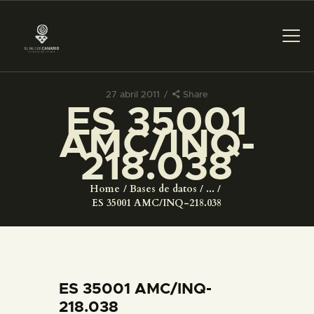
27 abril 2011
Share
ES 35001
PREPARAR LA VISITA
AMC/INQ-
218.038
ACTIVIDADES
Home
Bases de datos
...
█
ES 35001 AMC/INQ-218.038
EL MUSEO
COLECCIONES
ES 35001 AMC/INQ-
218.038