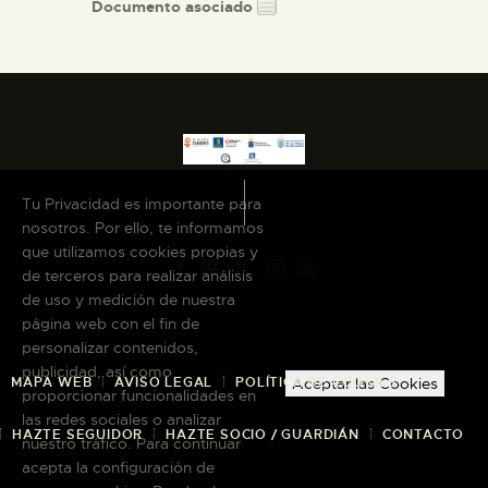
Documento asociado
Tu Privacidad es importante para
nosotros. Por ello, te informamos
que utilizamos cookies propias y
de terceros para realizar análisis
de uso y medición de nuestra
página web con el fin de
personalizar contenidos,
publicidad, así como
MAPA WEB
AVISO LEGAL
POLÍTICA DE COOKIES
Aceptar las Cookies
proporcionar funcionalidades en
las redes sociales o analizar
HAZTE SEGUIDOR
HAZTE SOCIO / GUARDIÁN
CONTACTO
nuestro tráfico. Para continuar
acepta la configuración de