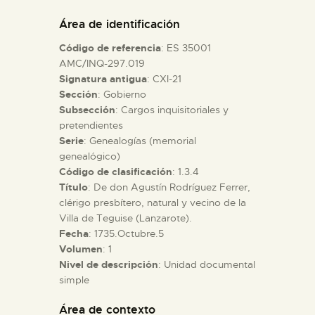
DIDÁCTICA
Área de identificación
Código de referencia
: ES 35001
ESPAÑOL
AMC/INQ-297.019
Signatura antigua
: CXI-21
Sección
: Gobierno
PREPARAR LA VISITA
Subsección
: Cargos inquisitoriales y
pretendientes
ACTIVIDADES
Serie
: Genealogías (memorial
genealógico)
Código de clasificación
: 1.3.4
█
Título
: De don Agustín Rodríguez Ferrer,
clérigo presbítero, natural y vecino de la
Villa de Teguise (Lanzarote).
EL MUSEO
Fecha
: 1735.Octubre.5
Volumen
: 1
Nivel de descripción
: Unidad documental
COLECCIONES
simple
DIDÁCTICA
Área de contexto