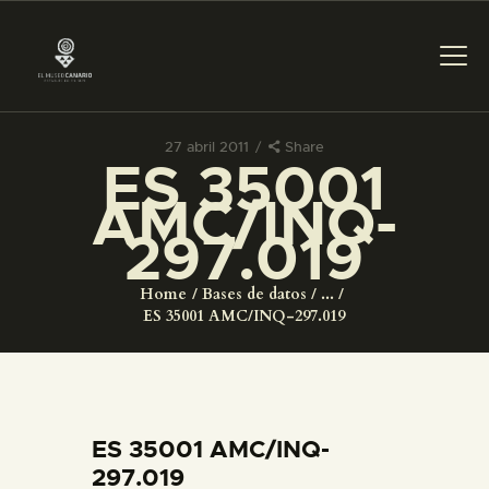
27 abril 2011
Share
ES 35001
PREPARAR LA VISITA
AMC/INQ-
297.019
ACTIVIDADES
Home
Bases de datos
...
█
ES 35001 AMC/INQ-297.019
EL MUSEO
COLECCIONES
ES 35001 AMC/INQ-
297.019