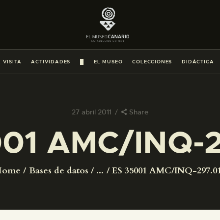
PREPARAR LA VISITA
ACTIVIDADES
 VISITA
ACTIVIDADES
█
EL MUSEO
COLECCIONES
DIDÁCTICA
█
EL MUSEO
27 abril 2011
Share
001 AMC/INQ-2
COLECCIONES
DIDÁCTICA
Home
Bases de datos
...
ES 35001 AMC/INQ-297.0
ESPAÑOL