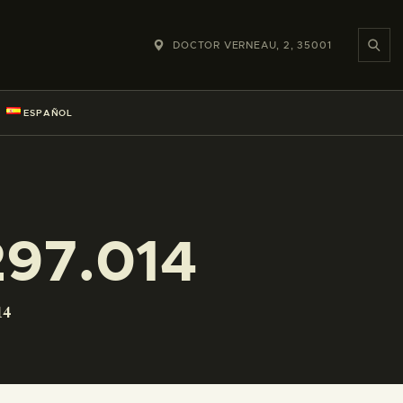
DOCTOR VERNEAU, 2, 35001
ESPAÑOL
97.014
14