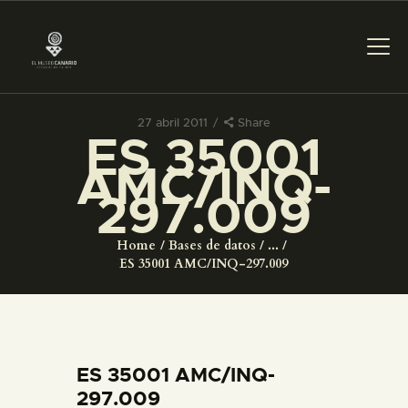
27 abril 2011
Share
ES 35001
PREPARAR LA VISITA
AMC/INQ-
297.009
ACTIVIDADES
Home
Bases de datos
...
█
ES 35001 AMC/INQ-297.009
EL MUSEO
COLECCIONES
ES 35001 AMC/INQ-
297.009