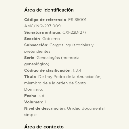
DIDÁCTICA
Área de identificación
Código de referencia
: ES 35001
ESPAÑOL
AMC/INQ-297.009
Signatura antigua
: CXI-22D(27)
Sección
: Gobierno
PREPARAR LA VISITA
Subsección
: Cargos inquisitoriales y
pretendientes
ACTIVIDADES
Serie
: Genealogías (memorial
genealógico)
Código de clasificación
: 1.3.4
█
Título
: De fray Pedro de la Anunciación,
miembro de e la orden de Santo
Domingo.
EL MUSEO
Fecha
: s.d.
Volumen
: 1
Nivel de descripción
: Unidad documental
COLECCIONES
simple
DIDÁCTICA
Área de contexto