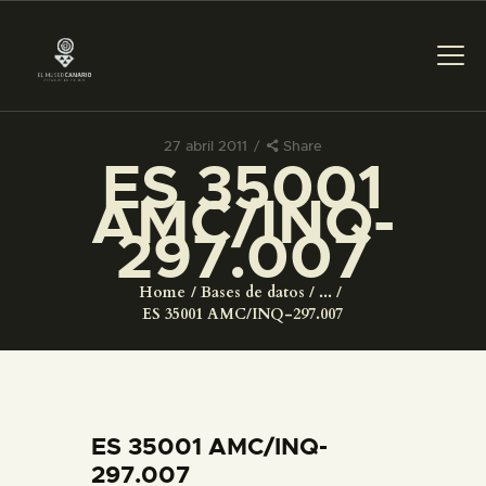
27 abril 2011
Share
ES 35001
PREPARAR LA VISITA
AMC/INQ-
297.007
ACTIVIDADES
Home
Bases de datos
...
█
ES 35001 AMC/INQ-297.007
EL MUSEO
COLECCIONES
ES 35001 AMC/INQ-
297.007