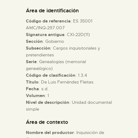
DIDÁCTICA
Área de identificación
Código de referencia
: ES 35001
ESPAÑOL
AMC/INQ-297.007
Signatura antigua
: CXI-22D(11)
Sección
: Gobierno
PREPARAR LA VISITA
Subsección
: Cargos inquisitoriales y
pretendientes
ACTIVIDADES
Serie
: Genealogías (memorial
genealógico)
Código de clasificación
: 1.3.4
█
Título
: De Luis Fernández Fleitas.
Fecha
: s.d.
Volumen
: 1
EL MUSEO
Nivel de descripción
: Unidad documental
simple
COLECCIONES
Área de contexto
Nombre del productor
: Inquisición de
DIDÁCTICA