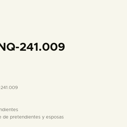
PREPARAR LA VISITA
ACTIVIDADES
█
NQ-241.009
EL MUSEO
COLECCIONES
-241.009
DIDÁCTICA
endientes
ESPAÑOL
re de pretendientes y esposas