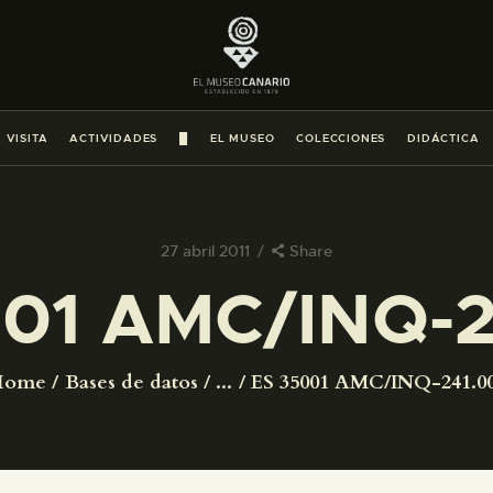
PREPARAR LA VISITA
ACTIVIDADES
 VISITA
ACTIVIDADES
█
EL MUSEO
COLECCIONES
DIDÁCTICA
█
EL MUSEO
27 abril 2011
Share
001 AMC/INQ-2
COLECCIONES
DIDÁCTICA
Home
Bases de datos
...
ES 35001 AMC/INQ-241.0
ESPAÑOL