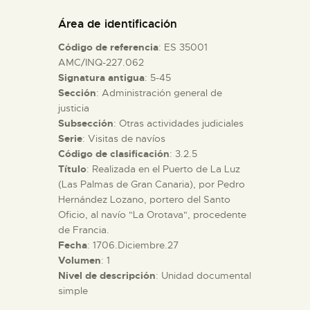
DIDÁCTICA
Área de identificación
Código de referencia
: ES 35001
ESPAÑOL
AMC/INQ-227.062
Signatura antigua
: 5-45
Sección
: Administración general de
PREPARAR LA VISITA
justicia
Subsección
: Otras actividades judiciales
ACTIVIDADES
Serie
: Visitas de navíos
Código de clasificación
: 3.2.5
Título
: Realizada en el Puerto de La Luz
█
(Las Palmas de Gran Canaria), por Pedro
Hernández Lozano, portero del Santo
Oficio, al navío "La Orotava", procedente
EL MUSEO
de Francia.
Fecha
: 1706.Diciembre.27
Volumen
: 1
COLECCIONES
Nivel de descripción
: Unidad documental
simple
DIDÁCTICA