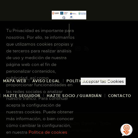
Tu Privacidad es importante para
nosotros. Por ello, te informamos
que utilizamos cookies propias y
de terceros para realizar análisis
de uso y medición de nuestra
página web con el fin de
personalizar contenidos,
publicidad, así como
MAPA WEB
AVISO LEGAL
POLÍTICA DE COOKIES
Aceptar las Cookies
proporcionar funcionalidades en
las redes sociales o analizar
HAZTE SEGUIDOR
HAZTE SOCIO / GUARDIÁN
CONTACTO
nuestro tráfico. Para continuar
acepta la configuración de
nuestras cookies. Puede obtener
más información, o bien conocer
Copyright © 2026 El Museo Canario · Todos
cómo cambiar la configuración,
los derechos reservados
en nuestra
Política de cookies