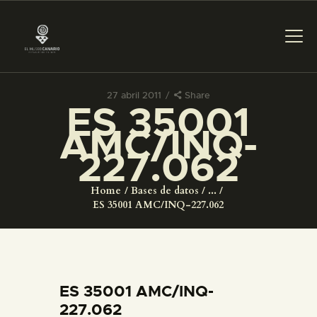
27 abril 2011
Share
ES 35001
PREPARAR LA VISITA
AMC/INQ-
227.062
ACTIVIDADES
Home
Bases de datos
...
█
ES 35001 AMC/INQ-227.062
EL MUSEO
COLECCIONES
ES 35001 AMC/INQ-
227.062