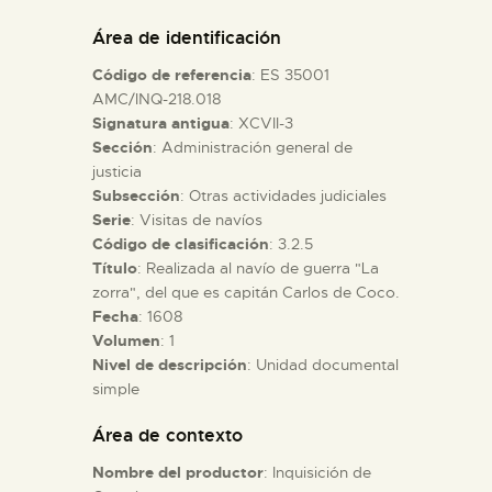
DIDÁCTICA
Área de identificación
Código de referencia
: ES 35001
ESPAÑOL
AMC/INQ-218.018
Signatura antigua
: XCVII-3
Sección
: Administración general de
PREPARAR LA VISITA
justicia
Subsección
: Otras actividades judiciales
ACTIVIDADES
Serie
: Visitas de navíos
Código de clasificación
: 3.2.5
Título
: Realizada al navío de guerra "La
█
zorra", del que es capitán Carlos de Coco.
Fecha
: 1608
Volumen
: 1
EL MUSEO
Nivel de descripción
: Unidad documental
simple
COLECCIONES
Área de contexto
Nombre del productor
: Inquisición de
DIDÁCTICA