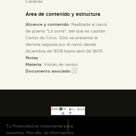
Canarias
Área de contenido y estructura
ESPAÑOL
Alcance y contenido
: Realizada al navío
de guerra "La zorra", del que es capitán
Carlos de Coco. Sólo se presenta la
derrota seguida por el navío desde
diciembre de 1608 hasta abril de 1609.
Notas
: .
Materia
: Visitas de navíos
Documento asociado
Tu Privacidad es importante para
nosotros. Por ello, te informamos