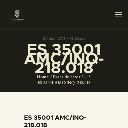
27 abril 2011
Share
ES 35001
PREPARAR LA VISITA
AMC/INQ-
218.018
ACTIVIDADES
Home
Bases de datos
...
█
ES 35001 AMC/INQ-218.018
EL MUSEO
COLECCIONES
ES 35001 AMC/INQ-
218.018