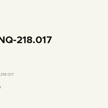
PREPARAR LA VISITA
ACTIVIDADES
█
NQ-218.017
EL MUSEO
COLECCIONES
218.017
DIDÁCTICA
a
ESPAÑOL