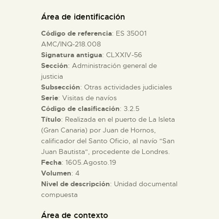
DIDÁCTICA
Área de identificación
Código de referencia
: ES 35001
ESPAÑOL
AMC/INQ-218.008
Signatura antigua
: CLXXIV-56
Sección
: Administración general de
PREPARAR LA VISITA
justicia
Subsección
: Otras actividades judiciales
ACTIVIDADES
Serie
: Visitas de navíos
Código de clasificación
: 3.2.5
Título
: Realizada en el puerto de La Isleta
█
(Gran Canaria) por Juan de Hornos,
calificador del Santo Oficio, al navío "San
Juan Bautista", procedente de Londres.
EL MUSEO
Fecha
: 1605.Agosto.19
Volumen
: 4
Nivel de descripción
: Unidad documental
COLECCIONES
compuesta
DIDÁCTICA
Área de contexto