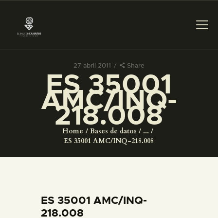
27 abril 2011
Share
ES 35001
PREPARAR LA VISITA
AMC/INQ-
218.008
ACTIVIDADES
Home
Bases de datos
...
█
ES 35001 AMC/INQ-218.008
EL MUSEO
COLECCIONES
ES 35001 AMC/INQ-
218.008