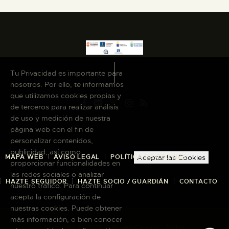
Tu Privacidad es importante para
nosotros. Por ello, te informamos
que utilizamos cookies propias y
de terceros para realizar análisis
de uso y medición de nuestra
página web con el fin de
personalizar contenidos,
publicidad, así como
MAPA WEB
AVISO LEGAL
POLÍTICA DE COOKIES
Aceptar las Cookies
proporcionar funcionalidades en
las redes sociales o analizar
HAZTE SEGUIDOR
HAZTE SOCIO / GUARDIÁN
CONTACTO
nuestro tráfico. Para continuar
acepta la configuración de
nuestras cookies. Puede obtener
más información, o bien conocer
Copyright © 2026 El Museo Canario · Todos