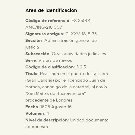
DIDÁCTICA
Área de identificación
Código de referencia
: ES 35001
ESPAÑOL
AMC/INQ-218.007
Signatura antigua
: CLXXV-18, 5-73
Sección
: Administración general de
PREPARAR LA VISITA
justicia
Subsección
: Otras actividades judiciales
ACTIVIDADES
Serie
: Visitas de navíos
Código de clasificación
: 3.2.5
Título
: Realizada en el puerto de La Isleta
█
(Gran Canaria) por el licenciado Juan de
Hornos, canónigo de la catedral, al navío
"San Matías de Buenaventura"
EL MUSEO
procedente de Londres.
Fecha
: 1605.Agosto.16
Volumen
: 4
COLECCIONES
Nivel de descripción
: Unidad documental
compuesta
DIDÁCTICA