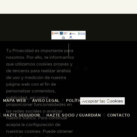
Tu Privacidad es importante para
nosotros. Por ello, te informamos
que utilizamos cookies propias y
de terceros para realizar análisis
de uso y medición de nuestra
página web con el fin de
personalizar contenidos,
publicidad, así como
MAPA WEB
AVISO LEGAL
POLÍTICA DE COOKIES
Aceptar las Cookies
proporcionar funcionalidades en
las redes sociales o analizar
HAZTE SEGUIDOR
HAZTE SOCIO / GUARDIÁN
CONTACTO
nuestro tráfico. Para continuar
acepta la configuración de
nuestras cookies. Puede obtener