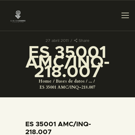
27 abril 2011
Share
ES 35001
PREPARAR LA VISITA
AMC/INQ-
218.007
ACTIVIDADES
Home
Bases de datos
...
█
ES 35001 AMC/INQ-218.007
EL MUSEO
COLECCIONES
ES 35001 AMC/INQ-
218.007