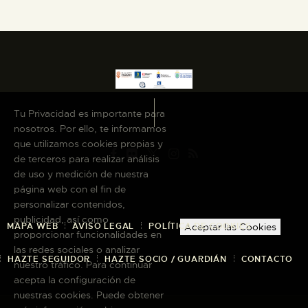
Tu Privacidad es importante para
nosotros. Por ello, te informamos
que utilizamos cookies propias y
de terceros para realizar análisis
de uso y medición de nuestra
página web con el fin de
personalizar contenidos,
publicidad, así como
MAPA WEB
AVISO LEGAL
POLÍTICA DE COOKIES
Aceptar las Cookies
proporcionar funcionalidades en
las redes sociales o analizar
HAZTE SEGUIDOR
HAZTE SOCIO / GUARDIÁN
CONTACTO
nuestro tráfico. Para continuar
acepta la configuración de
nuestras cookies. Puede obtener