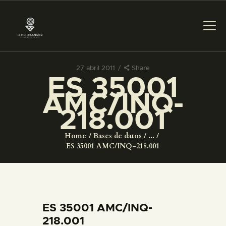
27 abril 2011
Share
ES 35001
PREPARAR LA VISITA
AMC/INQ-
218.001
ACTIVIDADES
Home
Bases de datos
...
█
ES 35001 AMC/INQ-218.001
EL MUSEO
COLECCIONES
ES 35001 AMC/INQ-
218.001