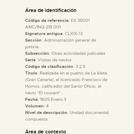
DIDÁCTICA
Área de identificación
Código de referencia
: ES 35001
ESPAÑOL
AMC/INQ-218.001
Signatura antigua
: CLXIX-13
Sección
: Administración general de
PREPARAR LA VISITA
justicia
Subsección
: Otras actividades judiciales
ACTIVIDADES
Serie
: Visitas de navíos
Código de clasificación
: 3.2.5
Título
: Realizada en el puerto de La Isleta
█
(Gran Canaria), el licenciado Francisco de
Hornos, calificador del Santo Oficio, al
navío "El courant".
EL MUSEO
Fecha
: 1605.Enero.3
Volumen
: 4
Nivel de descripción
: Unidad documental
COLECCIONES
compuesta
DIDÁCTICA
Área de contexto