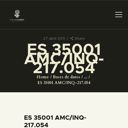
27 abril 2011
Share
ES 35001
PREPARAR LA VISITA
AMC/INQ-
217.054
ACTIVIDADES
Home
Bases de datos
...
█
ES 35001 AMC/INQ-217.054
EL MUSEO
COLECCIONES
ES 35001 AMC/INQ-
217.054