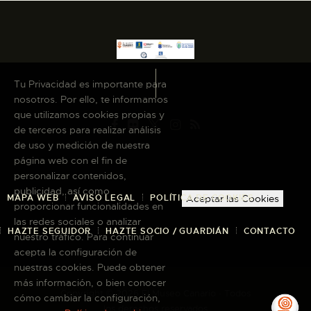
Tu Privacidad es importante para
nosotros. Por ello, te informamos
que utilizamos cookies propias y
de terceros para realizar análisis
de uso y medición de nuestra
página web con el fin de
personalizar contenidos,
publicidad, así como
MAPA WEB
AVISO LEGAL
POLÍTICA DE COOKIES
Aceptar las Cookies
proporcionar funcionalidades en
las redes sociales o analizar
HAZTE SEGUIDOR
HAZTE SOCIO / GUARDIÁN
CONTACTO
nuestro tráfico. Para continuar
acepta la configuración de
nuestras cookies. Puede obtener
más información, o bien conocer
Copyright © 2026 El Museo Canario · Todos
cómo cambiar la configuración,
los derechos reservados