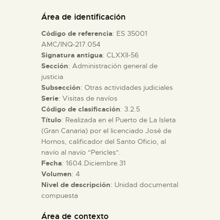
DIDÁCTICA
Área de identificación
Código de referencia
: ES 35001
ESPAÑOL
AMC/INQ-217.054
Signatura antigua
: CLXXII-56
Sección
: Administración general de
PREPARAR LA VISITA
justicia
Subsección
: Otras actividades judiciales
ACTIVIDADES
Serie
: Visitas de navíos
Código de clasificación
: 3.2.5
Título
: Realizada en el Puerto de La Isleta
█
(Gran Canaria) por el licenciado José de
Hornos, calificador del Santo Oficio, al
navío al navío "Pericles".
EL MUSEO
Fecha
: 1604.Diciembre.31
Volumen
: 4
Nivel de descripción
: Unidad documental
COLECCIONES
compuesta
DIDÁCTICA
Área de contexto