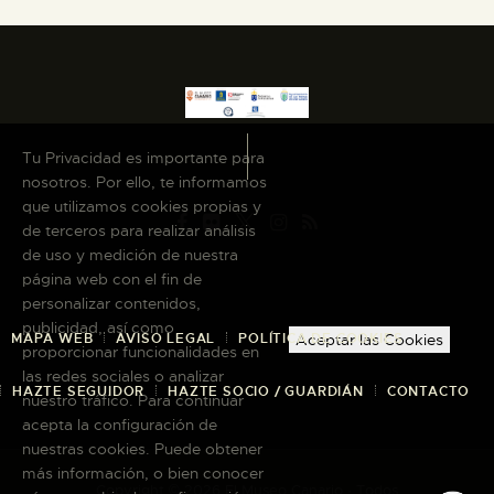
Tu Privacidad es importante para
nosotros. Por ello, te informamos
que utilizamos cookies propias y
de terceros para realizar análisis
de uso y medición de nuestra
página web con el fin de
personalizar contenidos,
publicidad, así como
MAPA WEB
AVISO LEGAL
POLÍTICA DE COOKIES
Aceptar las Cookies
proporcionar funcionalidades en
las redes sociales o analizar
HAZTE SEGUIDOR
HAZTE SOCIO / GUARDIÁN
CONTACTO
nuestro tráfico. Para continuar
acepta la configuración de
nuestras cookies. Puede obtener
más información, o bien conocer
Copyright © 2026 El Museo Canario · Todos