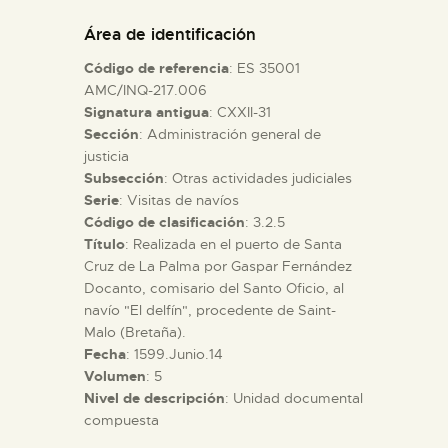
DIDÁCTICA
Área de identificación
Código de referencia
: ES 35001
ESPAÑOL
AMC/INQ-217.006
Signatura antigua
: CXXII-31
Sección
: Administración general de
PREPARAR LA VISITA
justicia
Subsección
: Otras actividades judiciales
ACTIVIDADES
Serie
: Visitas de navíos
Código de clasificación
: 3.2.5
Título
: Realizada en el puerto de Santa
█
Cruz de La Palma por Gaspar Fernández
Docanto, comisario del Santo Oficio, al
navío "El delfín", procedente de Saint-
EL MUSEO
Malo (Bretaña).
Fecha
: 1599.Junio.14
Volumen
: 5
COLECCIONES
Nivel de descripción
: Unidad documental
compuesta
DIDÁCTICA