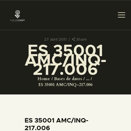
27 abril 2011
Share
ES 35001
PREPARAR LA VISITA
AMC/INQ-
217.006
ACTIVIDADES
Home
Bases de datos
...
█
ES 35001 AMC/INQ-217.006
EL MUSEO
COLECCIONES
ES 35001 AMC/INQ-
217.006