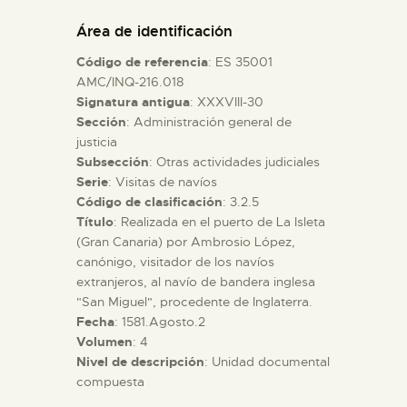
DIDÁCTICA
Área de identificación
Código de referencia
: ES 35001
ESPAÑOL
AMC/INQ-216.018
Signatura antigua
: XXXVIII-30
Sección
: Administración general de
PREPARAR LA VISITA
justicia
Subsección
: Otras actividades judiciales
ACTIVIDADES
Serie
: Visitas de navíos
Código de clasificación
: 3.2.5
Título
: Realizada en el puerto de La Isleta
█
(Gran Canaria) por Ambrosio López,
canónigo, visitador de los navíos
extranjeros, al navío de bandera inglesa
EL MUSEO
"San Miguel", procedente de Inglaterra.
Fecha
: 1581.Agosto.2
Volumen
: 4
COLECCIONES
Nivel de descripción
: Unidad documental
compuesta
DIDÁCTICA