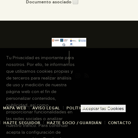
Documento asociado
Tu Privacidad es importante para
nosotros. Por ello, te informamos
que utilizamos cookies propias y
de terceros para realizar análisis
de uso y medición de nuestra
página web con el fin de
personalizar contenidos,
publicidad, así como
MAPA WEB
AVISO LEGAL
POLÍTICA DE COOKIES
Aceptar las Cookies
proporcionar funcionalidades en
las redes sociales o analizar
HAZTE SEGUIDOR
HAZTE SOCIO / GUARDIÁN
CONTACTO
nuestro tráfico. Para continuar
acepta la configuración de