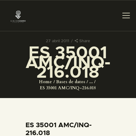
27 abril 2011
Share
ES 35001
PREPARAR LA VISITA
AMC/INQ-
216.018
ACTIVIDADES
Home
Bases de datos
...
█
ES 35001 AMC/INQ-216.018
EL MUSEO
COLECCIONES
ES 35001 AMC/INQ-
216.018