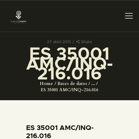
27 abril 2011
Share
ES 35001
PREPARAR LA VISITA
AMC/INQ-
216.016
ACTIVIDADES
Home
Bases de datos
...
█
ES 35001 AMC/INQ-216.016
EL MUSEO
COLECCIONES
ES 35001 AMC/INQ-
216.016