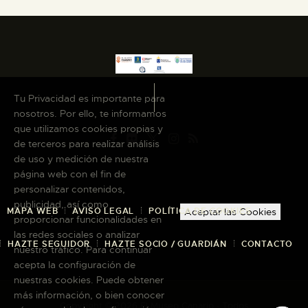
Tu Privacidad es importante para
nosotros. Por ello, te informamos
que utilizamos cookies propias y
de terceros para realizar análisis
de uso y medición de nuestra
página web con el fin de
personalizar contenidos,
publicidad, así como
MAPA WEB
AVISO LEGAL
POLÍTICA DE COOKIES
Aceptar las Cookies
proporcionar funcionalidades en
las redes sociales o analizar
HAZTE SEGUIDOR
HAZTE SOCIO / GUARDIÁN
CONTACTO
nuestro tráfico. Para continuar
acepta la configuración de
nuestras cookies. Puede obtener
más información, o bien conocer
Copyright © 2026 El Museo Canario · Todos