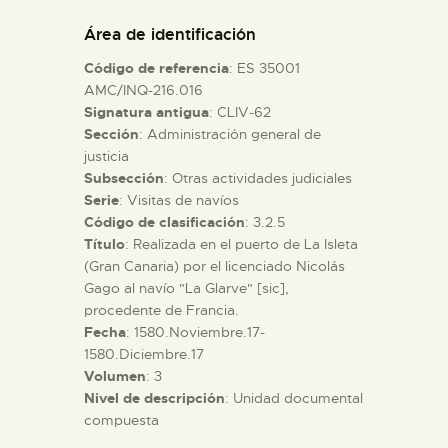
DIDÁCTICA
Área de identificación
Código de referencia
: ES 35001
ESPAÑOL
AMC/INQ-216.016
Signatura antigua
: CLIV-62
Sección
: Administración general de
PREPARAR LA VISITA
justicia
Subsección
: Otras actividades judiciales
ACTIVIDADES
Serie
: Visitas de navíos
Código de clasificación
: 3.2.5
Título
: Realizada en el puerto de La Isleta
█
(Gran Canaria) por el licenciado Nicolás
Gago al navío "La Glarve" [sic],
procedente de Francia.
EL MUSEO
Fecha
: 1580.Noviembre.17-
1580.Diciembre.17
Volumen
: 3
COLECCIONES
Nivel de descripción
: Unidad documental
compuesta
DIDÁCTICA