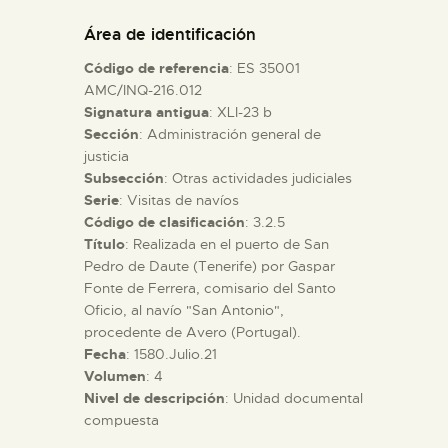
DIDÁCTICA
Área de identificación
Código de referencia
: ES 35001
ESPAÑOL
AMC/INQ-216.012
Signatura antigua
: XLI-23 b
Sección
: Administración general de
PREPARAR LA VISITA
justicia
Subsección
: Otras actividades judiciales
ACTIVIDADES
Serie
: Visitas de navíos
Código de clasificación
: 3.2.5
Título
: Realizada en el puerto de San
█
Pedro de Daute (Tenerife) por Gaspar
Fonte de Ferrera, comisario del Santo
Oficio, al navío "San Antonio",
EL MUSEO
procedente de Avero (Portugal).
Fecha
: 1580.Julio.21
Volumen
: 4
COLECCIONES
Nivel de descripción
: Unidad documental
compuesta
DIDÁCTICA