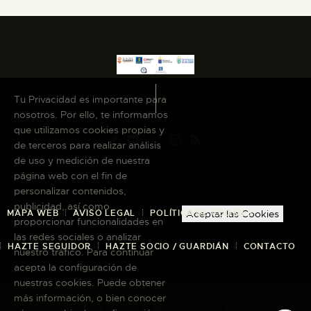
Tu Privacidad es importante para
nosotros. Por ello, te informamos
que utilizamos cookies propias y
de terceros para realizar análisis
de uso y medición de nuestra
página web con el fin de
personalizar contenidos,
publicidad, así como
MAPA WEB
AVISO LEGAL
POLÍTICA DE COOKIES
Aceptar las Cookies
proporcionar funcionalidades en
las redes sociales o analizar
HAZTE SEGUIDOR
HAZTE SOCIO / GUARDIÁN
CONTACTO
nuestro tráfico. Para continuar
acepta la configuración de
nuestras cookies. Puede obtener
más información, o bien conocer
Copyright © 2026 El Museo Canario · Todos