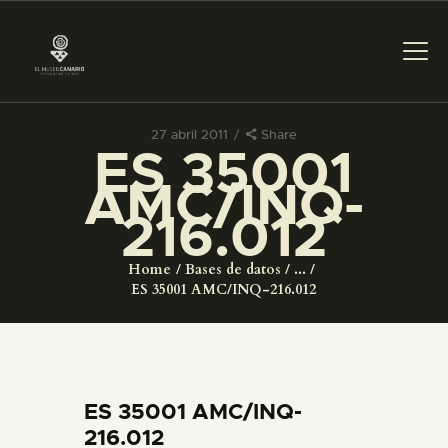
27 abril 2011
Share
ES 35001
PREPARAR LA VISITA
AMC/INQ-
216.012
ACTIVIDADES
Home
Bases de datos
...
█
ES 35001 AMC/INQ-216.012
EL MUSEO
COLECCIONES
ES 35001 AMC/INQ-
216.012